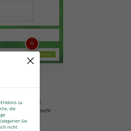
ichen Verurteilung
Erlebnis zu
che, die
agenerfüllun
g
: Die nicht
ige
Kategorien Sie
ich nicht
n möglich.