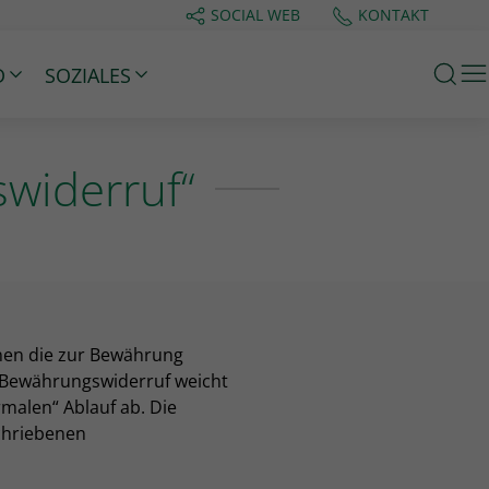
SOCIAL WEB
KONTAKT
M
D
SOZIALES
swiderruf“
enen die zur Bewährung
r Bewährungswiderruf weicht
malen“ Ablauf ab. Die
schriebenen