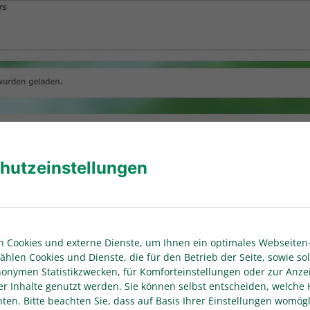
Eingabefeld: Tatbestand
hutzeinstellungen
stand
” ist
ter Verurteilung:
Aktenzeichen des Verfahrens der neuerl
 Cookies und externe Dienste, um Ihnen ein optimales Webseiten-
ählen Cookies und Dienste, die für den Betrieb der Seite, sowie sol
erfüllung von Auflagen
bzw.
fehlendem Nachweis
der Aufl
anonymen Statistikzwecken, für Komforteinstellungen oder zur Anze
er Inhalte genutzt werden. Sie können selbst entscheiden, welche 
en. Bitte beachten Sie, dass auf Basis Ihrer Einstellungen womögl
dienfeld “
Speichern”
ist die Zuordnung eines Beschuldigte