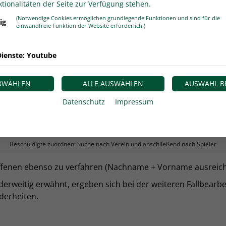
tionalitäten der Seite zur Verfügung stehen.
ch Unterschiede zur gewohnten Vorgehensweise: Nach Auswa
(Notwendige Cookies ermöglichen grundlegende Funktionen und sind für die
ig
ist sodann zunächst nach dem Verein zu suchen. Nach Eingab
einwandfreie Funktion der Website erforderlich.)
) ausgelöst. Werden mehrere Vereine gefunden, muss der r
werden.
ienste: Youtube
ABWÄHLEN
ALLE AUSWÄHLEN
AUSWAHL B
Datenschutz
Impressum
Beschuldigte zuordnen: Suche nach Verein und anschließend nach Spieler
offenen ebenso zu verfahren (Nachname + Vorname ausreic
erweitig erwähnt, ergeben sich bei der weiteren Fallbearbe
derheiten.