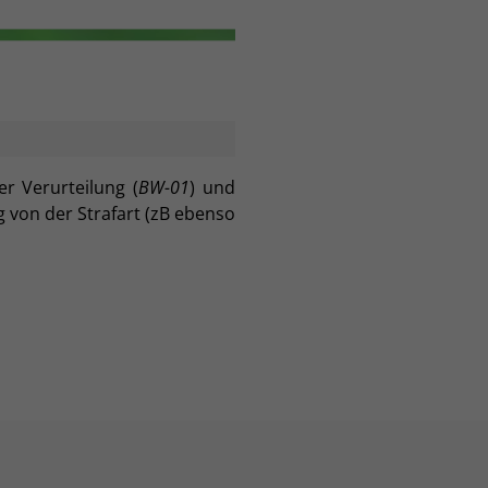
r Verurteilung (
BW-01
) und
 von der Strafart (zB ebenso