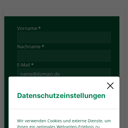
Vorname
*
Nachname
*
E-Mail
*
Datenschutzeinstellungen
Verein
Ort
*
Wir verwenden Cookies und externe Dienste, um
Ihnen ein optimales Webseiten-Erlebnis zu