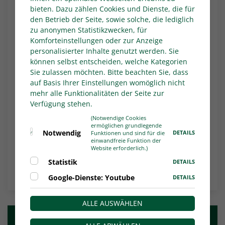
eingewechselt und gab nach fast vier Monaten
bieten. Dazu zählen Cookies und Dienste, die für
den Betrieb der Seite, sowie solche, die lediglich
sein Comeback.
zu anonymen Statistikzwecken, für
Acht Minuten vor Schluss müssen die
Komforteinstellungen oder zur Anzeige
Bocholter in Führung gehen. Nach einem
personalisierter Inhalte genutzt werden. Sie
Fauxpas von Johnen kommt Fakhro aus 16
können selbst entscheiden, welche Kategorien
Metern zum Abschluss aufs leere Tor und
Sie zulassen möchten. Bitte beachten Sie, dass
scheitert am Innenpfosten. Bis zum Abpfiff in
auf Basis Ihrer Einstellungen womöglich nicht
der 93. Minute durch den Schiedsrichter, Tarik
mehr alle Funktionalitäten der Seite zur
Verfügung stehen.
Damar, passiert nichts mehr
Erwähnenswertes.
(Notwendige Cookies
ermöglichen grundlegende
Notwendig
DETAILS
Funktionen und sind für die
Autor*in: WDFV.de
einwandfreie Funktion der
Website erforderlich.)
Statistik
DETAILS
NACHRICHTEN-ÜBERSICHT
Google-Dienste: Youtube
DETAILS
ALLE AUSWÄHLEN
Weitere Nachrichten