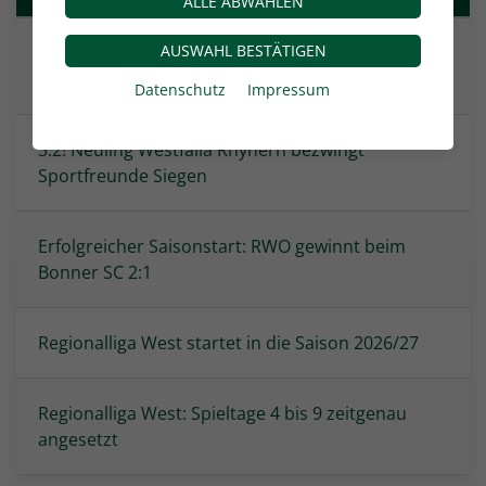
ALLE ABWÄHLEN
AUSWAHL BESTÄTIGEN
Die Spielpläne der Juniorinnen und Junioren
wurden veröffentlicht
Datenschutz
Impressum
3:2! Neuling Westfalia Rhynern bezwingt
Sportfreunde Siegen
Erfolgreicher Saisonstart: RWO gewinnt beim
Bonner SC 2:1
Regionalliga West startet in die Saison 2026/27
Regionalliga West: Spieltage 4 bis 9 zeitgenau
angesetzt