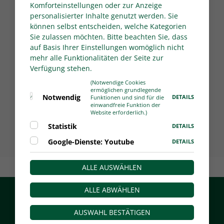
direkte monatliche Förderung bei der
Komforteinstellungen oder zur Anzeige
Sportstiftung NRW zu bewerben. Prüfe im
personalisierter Inhalte genutzt werden. Sie
können selbst entscheiden, welche Kategorien
Vorfeld, ob Du die
Förderkriterien
erfüllst.
Sie zulassen möchten. Bitte beachten Sie, dass
Im Anschluss bearbeiten wir den Antrag
auf Basis Ihrer Einstellungen womöglich nicht
zusammen mit dem/r
mehr alle Funktionalitäten der Seite zur
Verbandssportlehrer/in Deines
Verfügung stehen.
Landesverbandes und/oder dem DFB und
(Notwendige Cookies
geben hierbei eine sportfachliche
ermöglichen grundlegende
Notwendig
DETAILS
Funktionen und sind für die
Einschätzung ab.
einwandfreie Funktion der
Abschließend trifft die Sportstiftung NRW
Website erforderlich.)
die Entscheidung über Deine Bewerbung.
Statistik
DETAILS
Google-Dienste: Youtube
DETAILS
ALLE AUSWÄHLEN
ALLE ABWÄHLEN
Startseite
Jugend
Service
Individualförderung
AUSWAHL BESTÄTIGEN
Facebook