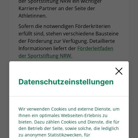
der Sportstiftung NRW ein wichtiger
Karriere-Partner an der Seite der
Athletinnen.
Sofern die notwendigen Förderkriterien
erfüllt sind, stehen verschiedene Bausteine
der Förderung zur Verfügung. Detaillierte
Informationen liefert der
Förderleitfaden
der Sportstiftung NRW.
Du bist Kaderathletin und hast Interesse
an der Individualförderung?
Datenschutzeinstellungen
Dann informiere Dich auf
der Homepage
der Sportstiftung NRW
über die
verschiedenen Möglichkeiten und schaue
Dir die interessanten Stories anderer
Wir verwenden Cookies und externe Dienste, um
Athlet*innen an.
Ihnen ein optimales Webseiten-Erlebnis zu
bieten. Dazu zählen Cookies und Dienste, die für
Über die Plattform
DoKuMe
hast Du die
den Betrieb der Seite, sowie solche, die lediglich
Möglichkeit, Dich eigenständig für eine
zu anonymen Statistikzwecken, für