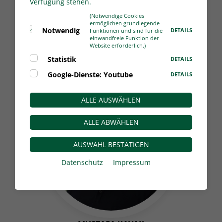
Verfügung stehen.
(Notwendige Cookies
DANIEL SAWITZKI GÖDECKE
ermöglichen grundlegende
Notwendig
DETAILS
Funktionen und sind für die
Abteilungsleiter Spielberechtigungen / Stv.
einwandfreie Funktion der
Geschäftsführer
Website erforderlich.)
Statistik
DETAILS
Google-Dienste: Youtube
DETAILS
ALLE AUSWÄHLEN
ALLE ABWÄHLEN
AUSWAHL BESTÄTIGEN
Datenschutz
Impressum