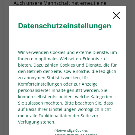
Auch unsere Mannschaft hat erneut eine
herausragende Saison gespielt, auch wenn im
ersten Moment die Enttäuschung groß ist. Man
Datenschutzeinstellungen
hat gespürt, dass es für Mainz 05 etwas
Besonderes ist, dieses Endspiel vor eigenem
Publikum zu bestreiten. Wir sind etwas
glücklich in die Verlängerung gekommen,
Wir verwenden Cookies und externe Dienste, um
hatten dann aber auch selbst die Chance, in
Ihnen ein optimales Webseiten-Erlebnis zu
Führung zu gehen. Gratulation an Mainz 05. Sie
bieten. Dazu zählen Cookies und Dienste, die für
haben die Meisterschaft verdient. Wir werden
den Betrieb der Seite, sowie solche, die lediglich
im nächsten Jahr einen neuen Anlauf nehmen.”
zu anonymen Statistikzwecken, für
Komforteinstellungen oder zur Anzeige
Vor 15.705 Zuschauer*innen in der MEWA
personalisierter Inhalte genutzt werden. Sie
ARENA, der Spielstätte der Mainzer
können selbst entscheiden, welche Kategorien
Bundesligaprofis, hatten U 18-Nationalspieler
Sie zulassen möchten. Bitte beachten Sie, dass
Lovis Bierschenk (51.) und ein Eigentor von
auf Basis Ihrer Einstellungen womöglich nicht
BVB-Kapitän Pharrell Nnamdi Collins (86.) die
mehr alle Funktionalitäten der Seite zur
Gastgeber schon während der regulären
Verfügung stehen.
Spielzeit zweimal in Führung gebracht. Der erst
(Notwendige Cookies
ermöglichen grundlegende