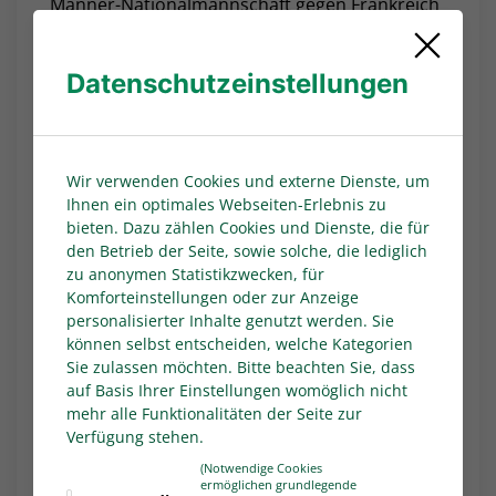
Männer-Nationalmannschaft gegen Frankreich
in Dortmund geehrt.
"Ohne Tore wäre der Fußball nur halb so
Datenschutzeinstellungen
schön"
Ronny Zimmermann, 1. DFB-Vizepräsident
Amateure, sagt: "Ohne Tore wäre der Fußball
Wir verwenden Cookies und externe Dienste, um
nur halb so schön. Das nahmen sich die
Ihnen ein optimales Webseiten-Erlebnis zu
Gewinnerinnen und Gewinner der
bieten. Dazu zählen Cookies und Dienste, die für
Torjägerkanone für alle ganz besonders zu
den Betrieb der Seite, sowie solche, die lediglich
Herzen. Die Trophäe, die wir gemeinsam mit
zu anonymen Statistikzwecken, für
den DFB-Partnern kicker und Volkswagen
Komforteinstellungen oder zur Anzeige
verleihen, drückt unsere besondere
personalisierter Inhalte genutzt werden. Sie
können selbst entscheiden, welche Kategorien
Wertschätzung für ihre herausragenden
Sie zulassen möchten. Bitte beachten Sie, dass
Leistungen aus und schlägt eine wunderbare
auf Basis Ihrer Einstellungen womöglich nicht
Brücke zwischen den Ligen, von den Profis bis
mehr alle Funktionalitäten der Seite zur
zu den Amateuren. Herzlichen Glückwunsch!"
Verfügung stehen.
Die Sieger*innen
(Notwendige Cookies
ermöglichen grundlegende