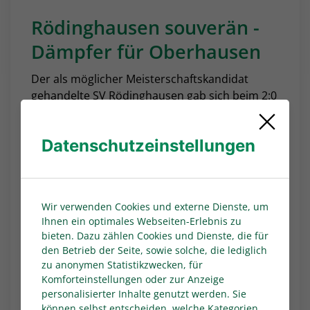
Rödinghausen souverän -
Dämpfer für Oberhausen
Der als möglicher Meisterschaftskandidat
gehandelte SV Rödinghausen gab sich beim 2:0
(1:0) gegen Rot Weiss Ahlen keine Blöße und
fuhr den erwarteten Dreier ein. Mirko Schuster
Datenschutzeinstellungen
(22., Foulelfmeter) brachte die Gastgeber vor
der Pause auf die Siegerstrafe. Der
eingewechselte Thilo Töpken (85.) machte bei
seinem Ligadebüt für den SVR in der
Wir verwenden Cookies und externe Dienste, um
Schlussphase alles klar. Bei Rot Weiss Ahlen
Ihnen ein optimales Webseiten-Erlebnis zu
missglückte der Einstand des neuen Trainers
bieten. Dazu zählen Cookies und Dienste, die für
Daniel Berlinski.
den Betrieb der Seite, sowie solche, die lediglich
zu anonymen Statistikzwecken, für
Direkt die erste Niederlage musste der
Komforteinstellungen oder zur Anzeige
Traditionsverein Rot-Weiß Oberhausen beim
personalisierter Inhalte genutzt werden. Sie
Einstand seines neuen Trainers Jörn Nowak mit
können selbst entscheiden, welche Kategorien