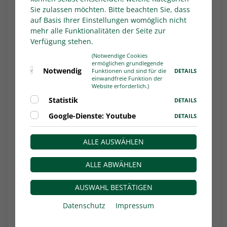
dem 0:1 (0:0) beim SC Wiedenbrück
Sie zulassen möchten. Bitte beachten Sie, dass
hinnehmen. Vor 1001 Zuschauer*innen im
auf Basis Ihrer Einstellungen womöglich nicht
Jahnstadion gelang Niklas Szeleschus (62.) der
mehr alle Funktionalitäten der Seite zur
Verfügung stehen.
einzige Treffer der Begegnung.
(Notwendige Cookies
ermöglichen grundlegende
Notwendig
DETAILS
Funktionen und sind für die
einwandfreie Funktion der
Website erforderlich.)
Statistik
DETAILS
Google-Dienste: Youtube
DETAILS
ALLE AUSWÄHLEN
ALLE ABWÄHLEN
AUSWAHL BESTÄTIGEN
Datenschutz
Impressum