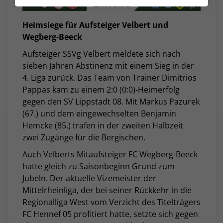
Heimsiege für Aufsteiger Velbert und
Wegberg-Beeck
Aufsteiger SSVg Velbert meldete sich nach
sieben Jahren Abstinenz mit einem Sieg in der
4. Liga zurück. Das Team von Trainer Dimitrios
Pappas kam zu einem 2:0 (0:0)-Heimerfolg
gegen den SV Lippstadt 08. Mit Markus Pazurek
(67.) und dem eingewechselten Benjamin
Hemcke (85.) trafen in der zweiten Halbzeit
zwei Zugänge für die Bergischen.
Auch Velberts Mitaufsteiger FC Wegberg-Beeck
hatte gleich zu Saisonbeginn Grund zum
Jubeln. Der aktuelle Vizemeister der
Mittelrheinliga, der bei seiner Rückkehr in die
Regionalliga West vom Verzicht des Titelträgers
FC Hennef 05 profitiert hatte, setzte sich gegen