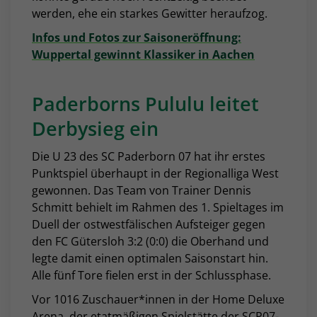
werden, ehe ein starkes Gewitter heraufzog.
Infos und Fotos zur Saisoneröffnung:
Wuppertal gewinnt Klassiker in Aachen
Paderborns Pululu leitet
Derbysieg ein
Die U 23 des SC Paderborn 07 hat ihr erstes
Punktspiel überhaupt in der Regionalliga West
gewonnen. Das Team von Trainer Dennis
Schmitt behielt im Rahmen des 1. Spieltages im
Duell der ostwestfälischen Aufsteiger gegen
den FC Gütersloh 3:2 (0:0) die Oberhand und
legte damit einen optimalen Saisonstart hin.
Alle fünf Tore fielen erst in der Schlussphase.
Vor 1016 Zuschauer*innen in der Home Deluxe
Arena, der etatmäßigen Spielstätte der SCP07-