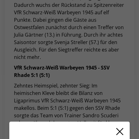
Dadurch wuchs der Rückstand zu Spitzenreiter
VfR Schwarz-Weiß Warbeyen 1945 auf elf
Punkte. Dabei gingen die Gäste aus
Ostwestfalen zunächst durch einen Treffer von
Julia Gärtner (13.) in Führung. Durch ihr achtes
Saisontor sorgte Svenja Streller (57.) für den
Ausgleich. Für den Siegtreffer reichte es aber
nicht mehr.
VfR Schwarz-Weiß Warbeyen 1945 - SSV
Rhade 5:1 (5:1)
Zehntes Heimspiel, zehnter Sieg: Im
heimischen Kleve bleibt die Bilanz von
Ligaprimus VfR Schwarz-Weiß Warbeyen 1945
makellos. Beim 5:1 (5:1) gegen den SSV Rhade
sorgte das Team von Trainer Sandro Scuderi
schon während der ersten Halbzeit für klare
Verhältnisse und baute den Vorsprung an der
Tabellenspitze weiter aus. Moisa Verkuijl (5.),