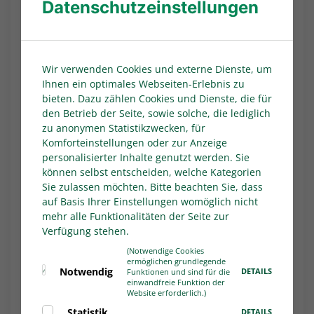
Datenschutzeinstellungen
Doppeltorschützin Narjiss Ahamad (11./39.),
Sophie Schneider (36.) und Jule Dallmann (37.)
mit ihrem elften Saisontreffer waren für die
Gastgeberinnen erfolgreich. Für den SSV Rhade
Wir verwenden Cookies und externe Dienste, um
traf Lea Baumeister (9.) zum zwischenzeitlichen
Ihnen ein optimales Webseiten-Erlebnis zu
Ausgleich.
bieten. Dazu zählen Cookies und Dienste, die für
den Betrieb der Seite, sowie solche, die lediglich
SGS Essen U21 - Alemannia Aachen 0:2 (0:0)
zu anonymen Statistikzwecken, für
Komforteinstellungen oder zur Anzeige
Drei wichtige Punkte für den Klassenverbleib
personalisierter Inhalte genutzt werden. Sie
sicherte sich der Tabellenvorletzte Alemannia
können selbst entscheiden, welche Kategorien
Aachen mit dem 2:0 (0:0) bei der U21 der SGS
Sie zulassen möchten. Bitte beachten Sie, dass
Essen. Mit einem Doppelschlag in der Mitte der
auf Basis Ihrer Einstellungen womöglich nicht
zweiten Halbzeit machten Clara Nellessen (60.)
mehr alle Funktionalitäten der Seite zur
und Gloria Noelie Zarambaud (69.) den ersten
Verfügung stehen.
Auswärtssieg für die von Gökhan Demirci
(Notwendige Cookies
ermöglichen grundlegende
trainierten Aachenerinnen perfekt. Durch den
Notwendig
DETAILS
Funktionen und sind für die
insgesamt fünften Dreier in der laufenden
einwandfreie Funktion der
Website erforderlich.)
Spielzeit stellte die Alemannia den Anschluss
Statistik
DETAILS