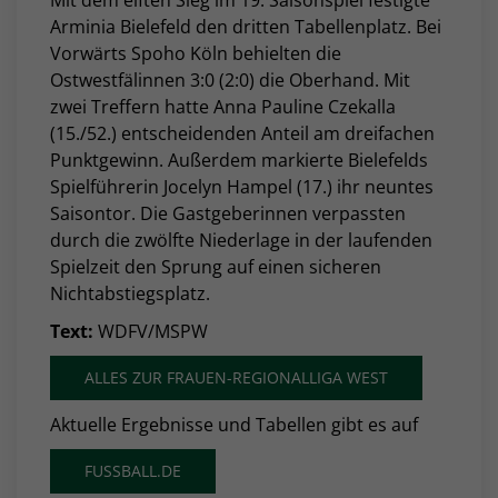
Mit dem elften Sieg im 19. Saisonspiel festigte
Arminia Bielefeld den dritten Tabellenplatz. Bei
Vorwärts Spoho Köln behielten die
Ostwestfälinnen 3:0 (2:0) die Oberhand. Mit
zwei Treffern hatte Anna Pauline Czekalla
(15./52.) entscheidenden Anteil am dreifachen
Punktgewinn. Außerdem markierte Bielefelds
Spielführerin Jocelyn Hampel (17.) ihr neuntes
Saisontor. Die Gastgeberinnen verpassten
durch die zwölfte Niederlage in der laufenden
Spielzeit den Sprung auf einen sicheren
Nichtabstiegsplatz.
Text:
WDFV/MSPW
ALLES ZUR FRAUEN-REGIONALLIGA WEST
Aktuelle Ergebnisse und Tabellen gibt es auf
FUSSBALL.DE