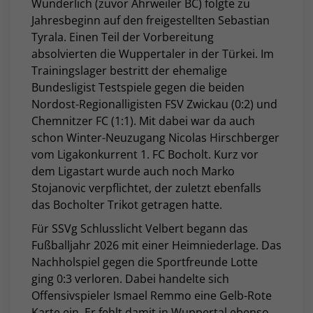
Wunderlich (zuvor Ahrweiler BC) folgte zu
Jahresbeginn auf den freigestellten Sebastian
Tyrala. Einen Teil der Vorbereitung
absolvierten die Wuppertaler in der Türkei. Im
Trainingslager bestritt der ehemalige
Bundesligist Testspiele gegen die beiden
Nordost-Regionalligisten FSV Zwickau (0:2) und
Chemnitzer FC (1:1). Mit dabei war da auch
schon Winter-Neuzugang
Nicolas Hirschberger
vom Ligakonkurrent 1. FC Bocholt. Kurz vor
dem Ligastart wurde auch noch Marko
Stojanovic verpflichtet, der zuletzt ebenfalls
das Bocholter Trikot getragen hatte.
Für SSVg Schlusslicht Velbert begann das
Fußballjahr 2026 mit einer Heimniederlage. Das
Nachholspiel gegen die Sportfreunde Lotte
ging 0:3 verloren. Dabei handelte sich
Offensivspieler Ismael Remmo eine Gelb-Rote
Karte ein. Er fehlt damit in Wuppertal ebenso