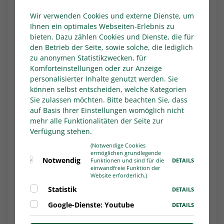
Fortuna nur eine, sechs gingen verloren. In der
Wir verwenden Cookies und externe Dienste, um
Hinrunde war den Düsseldorfern im Heimspiel
Ihnen ein optimales Webseiten-Erlebnis zu
gegen Oberhausen (1:0) einer von bisher fünf
bieten. Dazu zählen Cookies und Dienste, die für
Siegen in der laufenden Spielzeit gelungen. Im
den Betrieb der Seite, sowie solche, die lediglich
erneuten Aufeinandertreffen fehlen die drei
zu anonymen Statistikzwecken, für
gelbgesperrten Deniz Bindemann, Mechak
Komforteinstellungen oder zur Anzeige
Quiala Tito und Simon Nhu Thong Vu.
personalisierter Inhalte genutzt werden. Sie
können selbst entscheiden, welche Kategorien
1. FC Bocholt - FC Gütersloh
Sie zulassen möchten. Bitte beachten Sie, dass
auf Basis Ihrer Einstellungen womöglich nicht
Bei René Lewejohann, seit Anfang Januar neuer
mehr alle Funktionalitäten der Seite zur
Cheftrainer des 1. FC Bocholt, ist die Vorfreude
Verfügung stehen.
auf sein erstes Ligaspiel am Samstag ab 14 Uhr
(Notwendige Cookies
gegen den FC Gütersloh groß. Lewejohann war
ermöglichen grundlegende
vom Westfalen-Oberligisten Rot Weiss Ahlen
Notwendig
DETAILS
Funktionen und sind für die
einwandfreie Funktion der
zum Tabellenzehnten aus Bocholt gewechselt.
Website erforderlich.)
"
In erster Linie geht es darum, die Defensive zu
Statistik
DETAILS
stabilisieren", verweist der neue Trainer auf die
Google-Dienste: Youtube
DETAILS
33 Gegentore, die das Team in 18 Spielen
hinnehmen musste. "Der Kader ist qualitativ