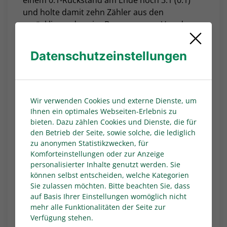
einem 0:1-Rückstand am Ende noch 3:1 (0:1)
und holte damit zehn Zähler aus den
zurückliegenden vier Begegnungen. Von der
Gästeführung, die Luca Horn (42.) in der
Schlussphase der ersten Halbzeit besorgte,
Datenschutzeinstellungen
ließen sich die "Fohlen" nicht aufholten.
Yannick Michaelis (61.) sowie die beiden
eingewechselten Len Wörsdörfer (68.) und Jan
Urbich (80.) sorgten im zweiten Durchgang für
Wir verwenden Cookies und externe Dienste, um
die Wende. Urbich, der sein zwölftes Saisontor
Ihnen ein optimales Webseiten-Erlebnis zu
erzielte, war erstmals seit Mitte September
bieten. Dazu zählen Cookies und Dienste, die für
den Betrieb der Seite, sowie solche, die lediglich
wieder erfolgreich. Die Sportfreunde Lotte
zu anonymen Statistikzwecken, für
mussten sich erstmals nach vier Spieltagen
Komforteinstellungen oder zur Anzeige
ohne Niederlage (acht Punkte) wieder
personalisierter Inhalte genutzt werden. Sie
geschlagen geben.
können selbst entscheiden, welche Kategorien
Sie zulassen möchten. Bitte beachten Sie, dass
Rot-Weiß Oberhausen - Sportfreunde Siegen
auf Basis Ihrer Einstellungen womöglich nicht
3:1 (2:0)
mehr alle Funktionalitäten der Seite zur
Der Tabellenzweite Rot-Weiß Oberhausen hält
Verfügung stehen.