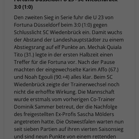
3:0 (1:0)
Den zweiten Sieg in Serie fuhr die U 23 von
Fortuna Düsseldorf beim 3:0 (1:0) gegen
Schlusslicht SC Wiedenbrück ein. Damit wuchs
der Abstand der Landeshauptstädter zu einem
Abstiegsrang auf elf Punkte an. Mechak Quiala
Tito (31.) legte in der ersten Halbzeit einen
Treffer für die Fortuna vor. Nach der Pause
machten der eingewechselte Karim Affo (67.)
und Noah Egouli (90.+4) alles klar. Beim SC
Wiedenbrück zeigte der Trainerwechsel noch
nicht die erhoffte Wirkung. Die Mannschaft
wurde erstmals vom vorherigen Co-Trainer
Dominik Sammer betreut, der die Nachfolge
des freigestellten Ex-Profis Sascha Mölders
angetreten hatte. Die Ostwestfalen warten nun
seit sieben Partien auf ihren vierten Saisonsieg
und sind neun Punkte von einem rettenden