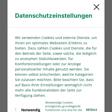
Wiederabstieg in die Oberliga Niederrhein
noch zu verhindern. Für die SSVg stehen nach
28 Partien 21 Punkte zu Buche. Der rettende
Datenschutzeinstellungen
15. Rang (SV Rödinghausen) ist sieben Punkte
entfernt. Nicht zur Verfügung steht derzeit der
rotgesperrte Mittelfeldspieler Benjamin
Hemcke.
Wir verwenden Cookies und externe Dienste, um
Ihnen ein optimales Webseiten-Erlebnis zu
SC Wiedenbrück - Bonner SC
bieten. Dazu zählen Cookies und Dienste, die für
Als Schlusslicht geht der SC Wiedenbrück in
den Betrieb der Seite, sowie solche, die lediglich
zu anonymen Statistikzwecken, für
sein Heimspiel am Samstag ab 14 Uhr gegen
Komforteinstellungen oder zur Anzeige
den Bonner SC. Zwei von 21 möglichen Punkten
personalisierter Inhalte genutzt werden. Sie
holten die Ostwestfalen aus den
können selbst entscheiden, welche Kategorien
zurückliegenden sieben Begegnungen. Im
Sie zulassen möchten. Bitte beachten Sie, dass
ersten Spiel nach der Trennung von Trainer
auf Basis Ihrer Einstellungen womöglich nicht
Sascha Mölders gab es unter der Regie des
mehr alle Funktionalitäten der Seite zur
vorherigen Assistenten
Dominik Sammer ein
Verfügung stehen.
0:3 bei der zweiten Mannschaft von Fortuna
(Notwendige Cookies
ermöglichen grundlegende
Düsseldorf. Damit beträgt der Rückstand des
Notwendig
DETAILS
Funktionen und sind für die