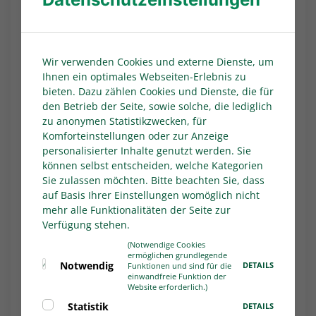
Gütersloh ein. Vor der Pause war Emma Maria
Bendix (31.) für die Gäste aus Ostwestfalen
erfolgreich. Im zweiten Durchgang wendeten
jedoch Linda Pfeiffer (60.) und Alisa Sinani (73.),
Wir verwenden Cookies und externe Dienste, um
Ihnen ein optimales Webseiten-Erlebnis zu
die mit 23 Saisontreffern weiterhin die
bieten. Dazu zählen Cookies und Dienste, die für
Torjägerinnenliste anführt, das Blatt. Die
den Betrieb der Seite, sowie solche, die lediglich
Leverkuserinnen verbesserten sich auf den
zu anonymen Statistikzwecken, für
vierten Tabellenplatz. Der FSV Gütersloh
Komforteinstellungen oder zur Anzeige
musste nach zuvor zwei Siegen erstmals
personalisierter Inhalte genutzt werden. Sie
wieder einen Dämpfer im Kampf um den
können selbst entscheiden, welche Kategorien
Klassenverbleib hinnehmen, hat aber noch
Sie zulassen möchten. Bitte beachten Sie, dass
auf Basis Ihrer Einstellungen womöglich nicht
einen Zähler Vorsprung vor der Gefahrenzone
mehr alle Funktionalitäten der Seite zur
der Liga.
Verfügung stehen.
1. FFC Recklinghausen - DJK Wacker
(Notwendige Cookies
Mecklenbeck 0:1 (0:0)
ermöglichen grundlegende
Notwendig
DETAILS
Funktionen und sind für die
Mit dem 1:0 (0:0)-Auswärtserfolg beim direkten
einwandfreie Funktion der
Website erforderlich.)
Konkurrenten 1. FFC Recklinghausen machte
Statistik
DETAILS
die DJK Wacker Mecklenbeck einen großen