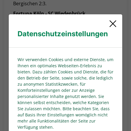
Bergischen 2:3.
Fortuna Köln - SC Wiedenbrück
Viel größer als beim Aufeinandertreffen
zwischen Fortuna Köln und dem SC
Datenschutzeinstellungen
Wiedenbrück am Samstag ab 14 Uhr könnte
der Abstand nicht sein. Gastgeber Köln liegt als
Tabellenführer auf Kurs in Richtung 3. Liga, die
Gäste aus Ostwestfalen sind Schlusslicht. Der
Wir verwenden Cookies und externe Dienste, um
"Motor" der Fortuna war zuletzt allerdings ein
Ihnen ein optimales Webseiten-Erlebnis zu
bieten. Dazu zählen Cookies und Dienste, die für
wenig ins Stottern geraten. Aus den
den Betrieb der Seite, sowie solche, die lediglich
vergangenen drei Spielen holten die
zu anonymen Statistikzwecken, für
Domstädter drei von neun möglichen Punkten.
Komforteinstellungen oder zur Anzeige
Zuletzt verlor die Fortuna das Derby bei der
personalisierter Inhalte genutzt werden. Sie
zweiten Mannschaft des 1. FC Köln 0:3. "
Eine
können selbst entscheiden, welche Kategorien
gute Hälfte reicht nicht, um ein Derby zu
Sie zulassen möchten. Bitte beachten Sie, dass
gewinnen", analysierte Fortuna-Trainer
auf Basis Ihrer Einstellungen womöglich nicht
mehr alle Funktionalitäten der Seite zur
Matthias Mink. "Solche Spiele gibt es, davon
Verfügung stehen.
hatten wir in dieser Saison nicht sehr viele. Wir