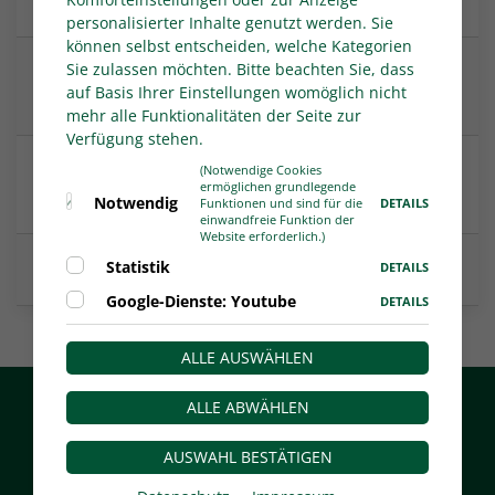
wurden veröffentlicht
personalisierter Inhalte genutzt werden. Sie
können selbst entscheiden, welche Kategorien
Sie zulassen möchten. Bitte beachten Sie, dass
3:2! Neuling Westfalia Rhynern bezwingt
auf Basis Ihrer Einstellungen womöglich nicht
Sportfreunde Siegen
mehr alle Funktionalitäten der Seite zur
Verfügung stehen.
Erfolgreicher Saisonstart: RWO gewinnt beim
(Notwendige Cookies
ermöglichen grundlegende
Bonner SC 2:1
Notwendig
DETAILS
Funktionen und sind für die
einwandfreie Funktion der
Website erforderlich.)
Statistik
Regionalliga West startet in die Saison 2026/27
DETAILS
Google-Dienste: Youtube
DETAILS
ALLE AUSWÄHLEN
Startseite
Der WDFV
Aktuelles
ALLE ABWÄHLEN
Facebook
AUSWAHL BESTÄTIGEN