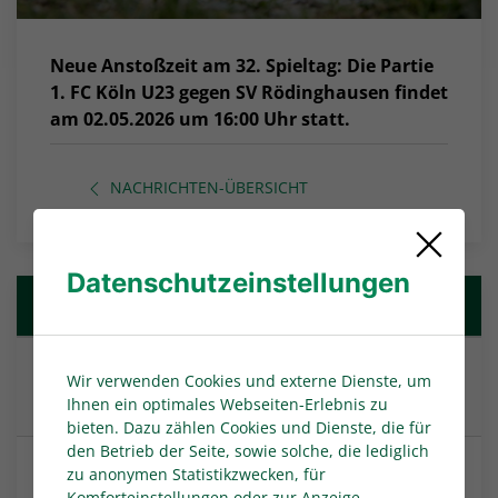
Neue Anstoßzeit am 32. Spieltag: Die Partie
1. FC Köln U23 gegen SV Rödinghausen findet
am 02.05.2026 um 16:00 Uhr statt.
NACHRICHTEN-ÜBERSICHT
Datenschutzeinstellungen
Weitere Nachrichten
Heimpremiere im Heidewald: FC Gütersloh will
Wir verwenden Cookies und externe Dienste, um
zweiten Sieg
Ihnen ein optimales Webseiten-Erlebnis zu
bieten. Dazu zählen Cookies und Dienste, die für
den Betrieb der Seite, sowie solche, die lediglich
Die Spielpläne der Juniorinnen und Junioren
zu anonymen Statistikzwecken, für
Komforteinstellungen oder zur Anzeige