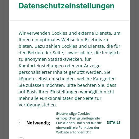
Datenschutzeinstellungen
Borussia Mönchengladbach. Die Gäste
verpassten zwar den möglichen vierten Dreier
nacheinander, haben aber auch schon seit
sieben Begegnungen nicht mehr verloren. Mit
Wir verwenden Cookies und externe Dienste, um
seinem 13. Saisontreffer brachte Torjäger Jan
Ihnen ein optimales Webseiten-Erlebnis zu
Urbich (33.) die "Fohlen" vor der Pause in
bieten. Dazu zählen Cookies und Dienste, die für
Führung. In der zweiten Halbzeit bewies dann
den Betrieb der Seite, sowie solche, die lediglich
VfL-Trainer Heiko Butscher ein glückliches
zu anonymen Statistikzwecken, für
Händchen. Der nur drei Minuten zuvor
Komforteinstellungen oder zur Anzeige
eingewechselte Louis Köster (77.) traf zum
personalisierter Inhalte genutzt werden. Sie
können selbst entscheiden, welche Kategorien
Endstand. Das Hinspiel in Gladbach hatte der
Sie zulassen möchten. Bitte beachten Sie, dass
VfL noch 1:4 verloren.
auf Basis Ihrer Einstellungen womöglich nicht
Text:
WDFV/MSPW
mehr alle Funktionalitäten der Seite zur
Verfügung stehen.
ALLES ZUR HERREN-REGIONALLIGA WEST
(Notwendige Cookies
ermöglichen grundlegende
Notwendig
DETAILS
Aktuelle Ergebnisse und Tabellen gibt es auf
Funktionen und sind für die
einwandfreie Funktion der
Website erforderlich.)
FUSSBALL.DE