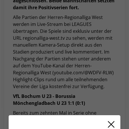
abgeschlossen. Beide Mannschaften setzten
damit ihre Positivserien fort.
Alle Partien der Herren-Regionalliga West
werden im Live-Stream bei LEAGUES
übertragen. Die Spiele sind exklusiv unter der
URL regionalliga-west.tv zu sehen, werden mit
manuellem Kamera-Setup direkt aus den
Stadien produziert und live kommentiert. Im
Nachgang der Partien stehen unter anderem
auf dem YouTube-Kanal der Herren-
Regionalliga West (youtube.com/@WDFV-RLW)
Highlight-Clips rund um alle teilnehmenden
Vereine der Liga kostenfrei zur Verfügung.
VfL Bochum U 23 - Borussia
Mönchengladbach U 23 1:1 (0:1)
Bereits zum zehnten Mal in Serie ohne
Niederlage blieb die zweite Mannschaft des VfL
Bochum beim 1:1 (0:1) gegen die U 23 von