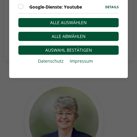
Google-Dienste: Youtube
DETAILS
Autor*in:
WDFV.de
Strategie 2027: Frauen im Fußball: Hier geht
ALLE AUSWÄHLEN
es zum Video auf der DFB-Homepage.
ALLE ABWÄHLEN
NACHRICHTEN-ÜBERSICHT
AUSWAHL BESTÄTIGEN
Datenschutz
Impressum