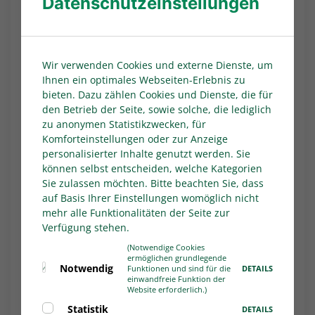
Datenschutzeinstellungen
Ausblick auf die Frauen-Weltmeisterschaft
Australien & Neuseeland 2023 und weitere
Highlights
Vereinskampagne zur Euro 2024,
Wir verwenden Cookies und externe Dienste, um
Gewaltprävention, Schiedsrichter*innen-
Ihnen ein optimales Webseiten-Erlebnis zu
Kampagne
bieten. Dazu zählen Cookies und Dienste, die für
den Betrieb der Seite, sowie solche, die lediglich
https://tv.dfb.de/video/strategie-2027-frauen-
zu anonymen Statistikzwecken, für
im-fussball/34677/
Komforteinstellungen oder zur Anzeige
personalisierter Inhalte genutzt werden. Sie
Beim Austausch der Landesverbände mit Best-
können selbst entscheiden, welche Kategorien
practice-Beispielen) wurden in verschiedenen
Sie zulassen möchten. Bitte beachten Sie, dass
Workshop-Phasen die Schwerpunkte
auf Basis Ihrer Einstellungen womöglich nicht
Entwicklung von Spielbetriebsangeboten
mehr alle Funktionalitäten der Seite zur
Frauen- und Mädchen (Freizeitfußball vs.
Verfügung stehen.
Spielbetrieb) sowie die Entwicklung von
(Notwendige Cookies
ermöglichen grundlegende
Projekten im Frauen- und Mädchenfußball wie
Notwendig
DETAILS
Funktionen und sind für die
Tag des Mädchenfußball, Frauen Leadership-
einwandfreie Funktion der
Website erforderlich.)
Programme, Sichtbarkeit von Frauen- und
Statistik
DETAILS
Mädchenfußball steigern thematisiert.