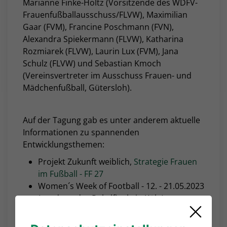
Marianne Finke-Holtz (Vorsitzende des WDFV-
Frauenfußballausschuss/FLVW), Maximilian
Gaar (FVM), Francine Poschmann (FVN),
Alexandra Spiekermann (FLVW), Katharina
Rozmiarek (FLVW), Laurin Lux (FVM), Jana
Schulz (FLVW) und Sebastian Kmoch
(Vereinsvertreter im Ausschuss Frauen- und
Mädchenfußball, Gütersloh).
Auf der Tagung gab es unter anderem aktuelle
Informationen zu spannenden
Entwicklungsthemen:
Projekt Zukunft weiblich,
Strategie Frauen
im Fußball - FF 27
Women´s Week of Football - 12. - 21.05.2023
(rund um das Pokalfinale in Köln)
Entwicklung Frauen- und Mädchenfußball:
Zahlen, Daten, Fakten - DFB-Assist