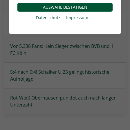
Spielverlegung am 7. Spieltag
AUSWAHL BESTÄTIGEN
Datenschutz
Impressum
Heimpremiere im Heidewald: FC Gütersloh will
zweiten Sieg
Vor 5.336 Fans: Kein Sieger zwischen BVB und 1.
FC Köln
5:4 nach 0:4! Schalker U 23 gelingt historische
Aufholjagd
Rot-Weiß Oberhausen punktet auch nach langer
Unterzahl