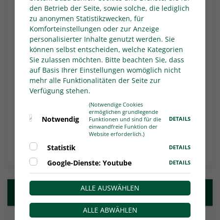
Betroffen sind die Heimspiele des WSV gegen
den Betrieb der Seite, sowie solche, die lediglich
den 1. FC Kaan-Marienborn (29. Spieltag am 8.
zu anonymen Statistikzwecken, für
April), den 1. FC Düren (31. Spieltag am 22.
Komforteinstellungen oder zur Anzeige
April) und Preußen Münster (33. Spieltag).
personalisierter Inhalte genutzt werden. Sie
können selbst entscheiden, welche Kategorien
Alle Partien werden im Live-Stream von
Sie zulassen möchten. Bitte beachten Sie, dass
SPORTTOTAL.TV übertragen.
auf Basis Ihrer Einstellungen womöglich nicht
mehr alle Funktionalitäten der Seite zur
FUSSBALL.DE:
Hier geht es zu allen
Verfügung stehen.
Ansetzungen und dem kompletten Spielplan.
(Notwendige Cookies
Autor*in:
WDFV.de
ermöglichen grundlegende
Notwendig
DETAILS
Funktionen und sind für die
einwandfreie Funktion der
Website erforderlich.)
NACHRICHTEN-ÜBERSICHT
Statistik
DETAILS
Google-Dienste: Youtube
DETAILS
ALLE AUSWÄHLEN
Weitere Nachrichten
ALLE ABWÄHLEN