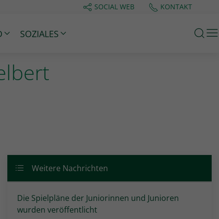
SOCIAL WEB
KONTAKT
M
D
SOZIALES
elbert
Weitere Nachrichten
Die Spielpläne der Juniorinnen und Junioren
wurden veröffentlicht