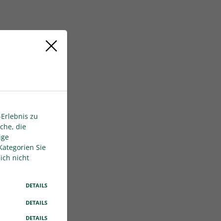
Erlebnis zu
che, die
ige
Kategorien Sie
ich nicht
DETAILS
DETAILS
DETAILS