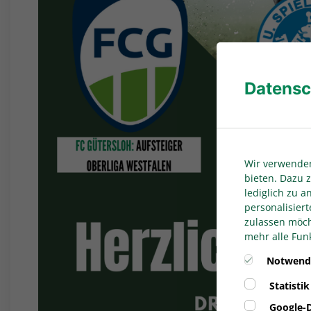
Datensc
Wir verwenden
bieten. Dazu z
lediglich zu 
personalisiert
zulassen möcht
mehr alle Funk
Notwend
Statistik
Google-D