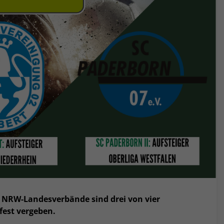
r NRW-Landesverbände sind drei von vier
fest vergeben.