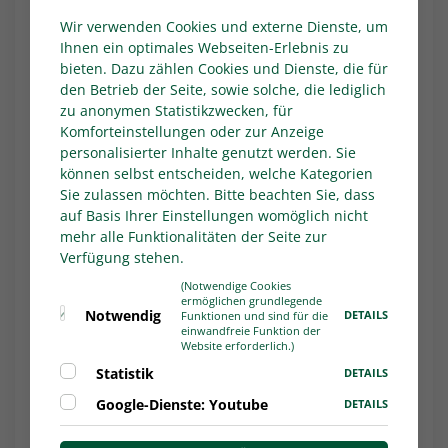
ebenfalls zu sehen.
Wir verwenden Cookies und externe Dienste, um
Ihnen ein optimales Webseiten-Erlebnis zu
Unterstützung leisten:
Ein zweiter
bieten. Dazu zählen Cookies und Dienste, die für
Schwerpunkt im Jahr der Schiris sind konkrete
den Betrieb der Seite, sowie solche, die lediglich
Hilfsangebote für Amateurvereine. Zum
zu anonymen Statistikzwecken, für
Beispiel die Schiri-Toolbox, dort können mit
Komforteinstellungen oder zur Anzeige
wenigen Klicks Werbematerialien zur
personalisierter Inhalte genutzt werden. Sie
Neugewinnung (z.B. Plakate, Social-Media-
können selbst entscheiden, welche Kategorien
Sie zulassen möchten. Bitte beachten Sie, dass
Grafiken und Flyer) erstellt werden. Im
auf Basis Ihrer Einstellungen womöglich nicht
Praxisprofi werden zahlreiche Best-Practice-
mehr alle Funktionalitäten der Seite zur
Beispiele gesammelt und vorgestellt, wie
Verfügung stehen.
Vereine neue Schiris gewinnen können oder
(Notwendige Cookies
der Umgang zwischen Trainer*innen,
ermöglichen grundlegende
Spieler*innen und Schiedsrichter*innen
Notwendig
DETAILS
Funktionen und sind für die
einwandfreie Funktion der
verbessert werden kann. Beim DFB-
Website erforderlich.)
Verbandsdialog Ende Juni erarbeiteten
Statistik
DETAILS
Vertreterinnen und Vertreter Niedersachsen,
Google-Dienste: Youtube
DETAILS
Westfalen, Sachsen, dem Saarland und Baden
weitere Lösungsansätze, die vor Ort in den