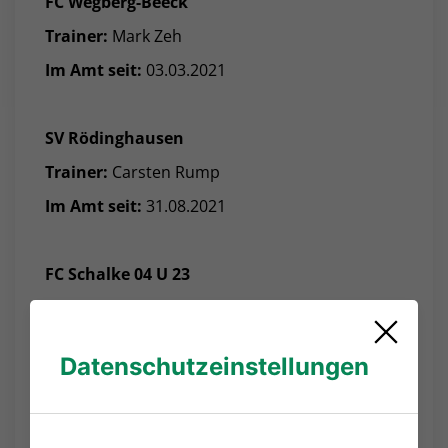
FC Wegberg-Beeck
Trainer:
Mark Zeh
Im Amt seit:
03.03.2021
SV Rödinghausen
Trainer:
Carsten Rump
Im Amt seit:
31.08.2021
FC Schalke 04 U 23
Trainer:
Jakob Fimpel
Im Amt seit:
28.03.2022
Datenschutzeinstellungen
SC Fortuna Köln
Trainer:
Markus von Ahlen