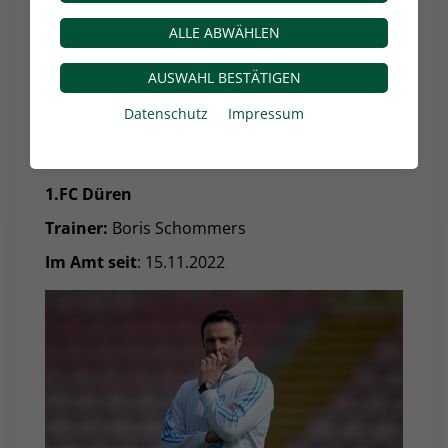
ALLE ABWÄHLEN
Alemannia Aachen
AUSWAHL BESTÄTIGEN
Trainer
: Helge Hohl
Datenschutz
Impressum
Im Amt seit
: 12.10.2022
1.FC Düren
Trainer:
Boris Schommers
Im Amt seit
: 15.11.2022