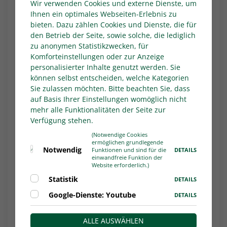
Wir verwenden Cookies und externe Dienste, um
Ihnen ein optimales Webseiten-Erlebnis zu
Im Amt seit:
01.07.2022
bieten. Dazu zählen Cookies und Dienste, die für
den Betrieb der Seite, sowie solche, die lediglich
zu anonymen Statistikzwecken, für
SSVg Velbert 02
Komforteinstellungen oder zur Anzeige
Trainer
: Dimitrios Pappas
personalisierter Inhalte genutzt werden. Sie
können selbst entscheiden, welche Kategorien
Im Amt seit
: 01.07.2022
Sie zulassen möchten. Bitte beachten Sie, dass
auf Basis Ihrer Einstellungen womöglich nicht
mehr alle Funktionalitäten der Seite zur
Borussia Mönchengladbach U 23
Verfügung stehen.
Trainer:
Eugen Polanski
(Notwendige Cookies
ermöglichen grundlegende
Notwendig
DETAILS
Funktionen und sind für die
Im Amt seit:
01.07.2022
einwandfreie Funktion der
Website erforderlich.)
Statistik
DETAILS
Wuppertaler SV
Google-Dienste: Youtube
DETAILS
Trainer
: Hüzeyfe Dogan
ALLE AUSWÄHLEN
Im Amt seit
: 23.09.2022