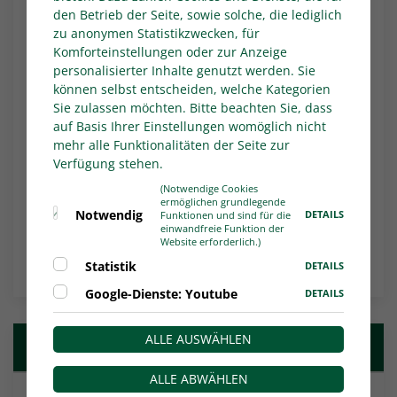
als Klammer zwischen Profi- und
den Betrieb der Seite, sowie solche, die lediglich
Amateurfußball sowie als Ausdruck der Einheit
zu anonymen Statistikzwecken, für
Komforteinstellungen oder zur Anzeige
des Fußballs in Deutschland steht der
personalisierter Inhalte genutzt werden. Sie
Grundlagenvertrag gemäß DFB-Satzung unter
können selbst entscheiden, welche Kategorien
dem Vorbehalt einer Bestätigung durch den
Sie zulassen möchten. Bitte beachten Sie, dass
DFB-Bundestag. Der Vertrag hat eine Laufzeit
auf Basis Ihrer Einstellungen womöglich nicht
bis zum 30. Juni 2029.
mehr alle Funktionalitäten der Seite zur
Verfügung stehen.
(Notwendige Cookies
Alles zum DFB-Bundestag finden Sie
hier
.
ermöglichen grundlegende
Notwendig
DETAILS
Funktionen und sind für die
einwandfreie Funktion der
Website erforderlich.)
NACHRICHTEN-ÜBERSICHT
Statistik
DETAILS
Google-Dienste: Youtube
DETAILS
ALLE AUSWÄHLEN
Weitere Nachrichten
ALLE ABWÄHLEN