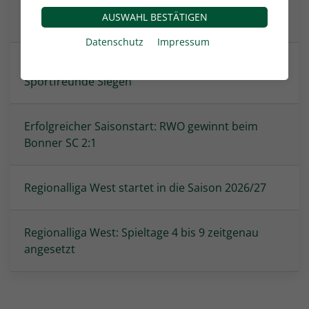
Die Spielpläne der Juniorinnen und Junioren
AUSWAHL BESTÄTIGEN
wurden veröffentlicht
Datenschutz
Impressum
3:2! Neuling Westfalia Rhynern bezwingt
Sportfreunde Siegen
Erfolgreicher Saisonstart: RWO gewinnt beim
Bonner SC 2:1
Regionalliga West startet in die Saison 2026/27
Regionalliga West: Spieltage 4 bis 9 zeitgenau
angesetzt