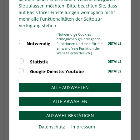
Winterpause in der Herren-Regionalliga West.
Sie zulassen möchten. Bitte beachten Sie, dass
auf Basis Ihrer Einstellungen womöglich nicht
Die Saison wird nach der Winterpause mit dem
mehr alle Funktionalitäten der Seite zur
20. Spieltag am ersten Februar-Wochenende
Verfügung stehen.
2024 fortgesetzt.
(Notwendige Cookies
Die zeitgenauen Ansetzungen der
Spieltage
ermöglichen grundlegende
Notwendig
DETAILS
Funktionen und sind für die
13 bis 18 der Saison 2023/2024 sind hier zum
einwandfreie Funktion der
Website erforderlich.)
Download
bereitgestellt.
Statistik
DETAILS
Autor*in:
WDFV.de
Google-Dienste: Youtube
DETAILS
ALLE AUSWÄHLEN
ALLE ABWÄHLEN
AUSWAHL BESTÄTIGEN
Datenschutz
Impressum