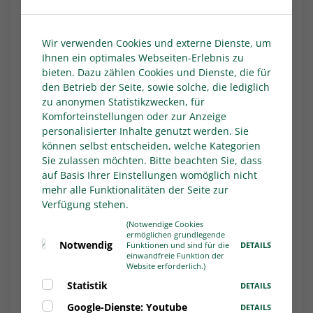
bisher überzeugend auftretenden Aufsteiger
FC Gütersloh an. Bocholt spielt zeitgleich bei
Wir verwenden Cookies und externe Dienste, um
der U 23 von Fortuna Düsseldorf. Einen Zähler
Ihnen ein optimales Webseiten-Erlebnis zu
hinter dem Spitzentrio liegt RW Oberhausen
bieten. Dazu zählen Cookies und Dienste, die für
(19 Punkte). Die Kleeblätter empfangen am
den Betrieb der Seite, sowie solche, die lediglich
Samstag (14:00 Uhr) den Wuppertaler SV (17
zu anonymen Statistikzwecken, für
Punkte), der nach den jüngsten Rückschlägen
Komforteinstellungen oder zur Anzeige
zurück in die Erfolgsspur will.
personalisierter Inhalte genutzt werden. Sie
können selbst entscheiden, welche Kategorien
Die U 23-Auswahl des 1. FC Köln (18 Punkte) ist
Sie zulassen möchten. Bitte beachten Sie, dass
ebenfalls in Schlagdistanz zur Tabellenspitze,
auf Basis Ihrer Einstellungen womöglich nicht
kann am Wochenende aber nicht eingreifen.
mehr alle Funktionalitäten der Seite zur
Das Match der Kölner bei der U 23 des SC
Verfügung stehen.
Paderborn wird erst am 25. Oktober
(Notwendige Cookies
ausgetragen.
ermöglichen grundlegende
Notwendig
DETAILS
Funktionen und sind für die
einwandfreie Funktion der
Website erforderlich.)
Aktuelle Informationen, Ergebnisse und
Statistik
DETAILS
Tabellen gibt es auf
Google-Dienste: Youtube
DETAILS