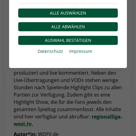
FUSSBALL.DE
ALLE AUSWÄHLEN
einem Angebot der DFB GmbH & Co. KG. Der
WDFV haftet nicht für die Inhalte dieses
ALLE ABWÄHLEN
Angebots.
AUSWAHL BESTÄTIGEN
Die Regionalliga West im Live-Stream
: Alle
Partien der Herren-Regionalliga West in der
Datenschutz
Impressum
Spielzeit 2023/24 werden von SPORTTOTAL mit
manuellen Kamera Setups aus den Stadien
produziert und live kommentiert. Neben den
Live-Übertragungen und VODs stehen wenige
Stunden nach Spielende Highlight Clips zu allen
Partien zur Verfügung. Zudem gibt es eine
Highlight Show, die für die Fans jeweils den
gesamten Spieltag zusammenfasst. Alle Inhalte
sind hier verfügbar und abrufbar:
regionalliga-
west.tv.
Autor*in:
WDFV.de