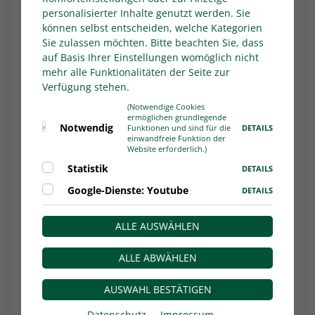
Bild:
Übergabe im schauinsland-Reisebüro in
personalisierter Inhalte genutzt werden. Sie
Bielefeld: Der Westkracher-Pokal für Jan-Lukas
können selbst entscheiden, welche Kategorien
Liehr.
Sie zulassen möchten. Bitte beachten Sie, dass
auf Basis Ihrer Einstellungen womöglich nicht
Im April können sich die Fans auf die
mehr alle Funktionalitäten der Seite zur
Abstimmung für den Westkracher im Monat
Verfügung stehen.
März 2024 freuen. Behaltet einfach den
(Notwendige Cookies
Instagram-Kanal von Sporttotal und der
ermöglichen grundlegende
Herren-Regionalliga West im Blick und beteiligt
Notwendig
DETAILS
Funktionen und sind für die
einwandfreie Funktion der
euch am Voting.
Website erforderlich.)
Autor*in:
WDFV.de
Statistik
DETAILS
Google-Dienste: Youtube
WESTKRACHER: Den Treffer von Jan-Lukas
DETAILS
Liehr und weitere großartige Szenen gibt es
in den Highlights von SPORTTOTAL.TV:
ALLE AUSWÄHLEN
Externes Video: Youtube
ALLE ABWÄHLEN
Bitte aktivieren Sie die Optionen zur
AUSWAHL BESTÄTIGEN
Darstellung der Youtube-Videos in den
Datenschutz
Impressum