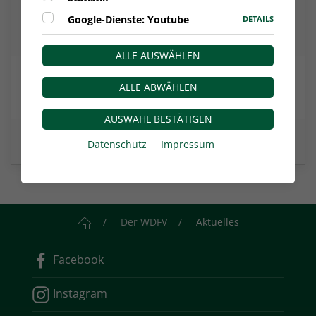
3:2! Neuling Westfalia Rhynern bezwingt
Google-Dienste: Youtube
DETAILS
Sportfreunde Siegen
ALLE AUSWÄHLEN
Erfolgreicher Saisonstart: RWO gewinnt beim
ALLE ABWÄHLEN
Bonner SC 2:1
AUSWAHL BESTÄTIGEN
Regionalliga West startet in die Saison 2026/27
Datenschutz
Impressum
Startseite
Der WDFV
Aktuelles
Facebook
Instagram