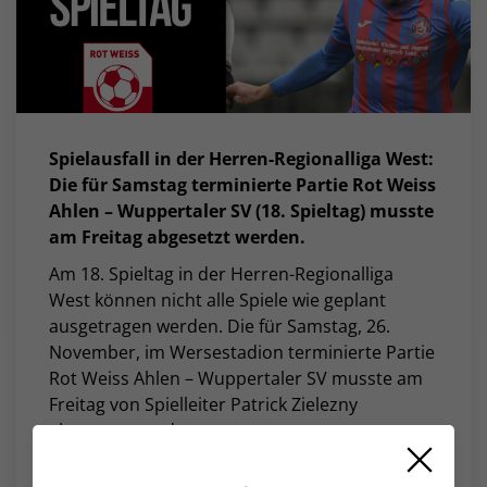
Spielausfall in der Herren-Regionalliga West:
Die für Samstag terminierte Partie Rot Weiss
Ahlen – Wuppertaler SV (18. Spieltag) musste
am Freitag abgesetzt werden.
Am 18. Spieltag in der Herren-Regionalliga
West können nicht alle Spiele wie geplant
ausgetragen werden. Die für Samstag, 26.
November, im Wersestadion terminierte Partie
Rot Weiss Ahlen – Wuppertaler SV musste am
Freitag von Spielleiter Patrick Zielezny
abgesetzt werden.
Ausschlaggebend ist eine Platzsperre durch die