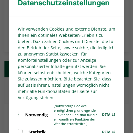
Datenschutzeinstellungen
Stadt Ahlen.
Herren-Regionalliga West: Alle Ansetzungen
finden Sie hier auf FUSSBALL.DE.
Wir verwenden Cookies und externe Dienste, um
Ihnen ein optimales Webseiten-Erlebnis zu
NACHRICHTEN-ÜBERSICHT
bieten. Dazu zählen Cookies und Dienste, die für
den Betrieb der Seite, sowie solche, die lediglich
zu anonymen Statistikzwecken, für
Komforteinstellungen oder zur Anzeige
personalisierter Inhalte genutzt werden. Sie
Weitere Nachrichten
können selbst entscheiden, welche Kategorien
Sie zulassen möchten. Bitte beachten Sie, dass
auf Basis Ihrer Einstellungen womöglich nicht
Heimpremiere im Heidewald: FC Gütersloh will
mehr alle Funktionalitäten der Seite zur
zweiten Sieg
Verfügung stehen.
(Notwendige Cookies
ermöglichen grundlegende
Die Spielpläne der Juniorinnen und Junioren
Notwendig
DETAILS
Funktionen und sind für die
einwandfreie Funktion der
wurden veröffentlicht
Website erforderlich.)
Statistik
DETAILS