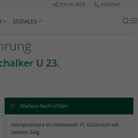
SOCIAL WEB
KONTAKT
M
D
SOZIALES
ührung
chalker U 23.
Weitere Nachrichten
Heimpremiere im Heidewald: FC Gütersloh will
zweiten Sieg