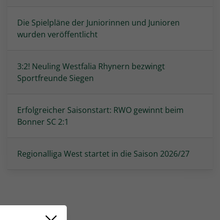
Die Spielpläne der Juniorinnen und Junioren
wurden veröffentlicht
3:2! Neuling Westfalia Rhynern bezwingt
Sportfreunde Siegen
Erfolgreicher Saisonstart: RWO gewinnt beim
Bonner SC 2:1
Regionalliga West startet in die Saison 2026/27