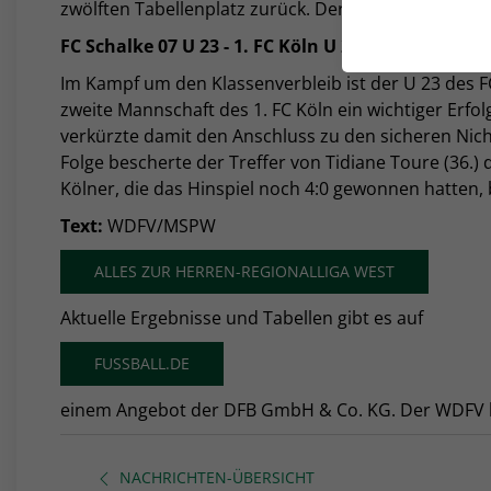
zwölften Tabellenplatz zurück. Der Vorsprung auf di
FC Schalke 07 U 23 - 1.
FC Köln U 23 1:0 (1:0)
Im Kampf um den Klassenverbleib ist der U 23 des F
zweite Mannschaft des 1. FC Köln ein wichtiger Erf
verkürzte damit den Anschluss zu den sicheren Nich
Folge bescherte der Treffer von Tidiane Toure (36.)
Kölner, die das Hinspiel noch 4:0 gewonnen hatten, 
Text:
WDFV/MSPW
ALLES ZUR HERREN-REGIONALLIGA WEST
Aktuelle Ergebnisse und Tabellen gibt es auf
FUSSBALL.DE
einem Angebot der DFB GmbH & Co. KG. Der WDFV haf
NACHRICHTEN-ÜBERSICHT