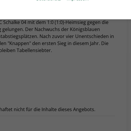
e Gefahrenzone der Liga beträgt vier Zähler.
C Schalke 04 mit dem 1:0 (1:0)-Heimsieg gegen die
olg gelungen. Der Nachwuchs der Königsblauen
tabstiegsplätzen. Nach zuvor vier Unentschieden in
 den "Knappen" den ersten Sieg in diesem Jahr. Die
bleiben Tabellensiebter.
tet nicht für die Inhalte dieses Angebots.