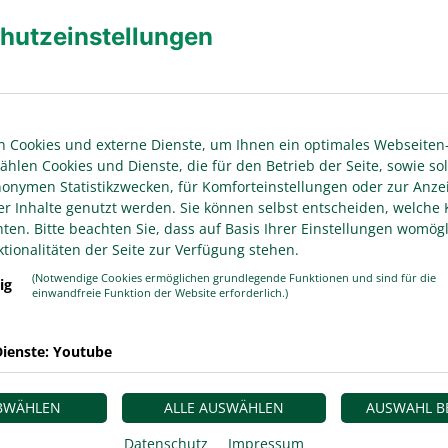
 Tores von Maximilian Dittgen bei der U 23 von
hutzeinstellungen
weite Mannschaft des FC Schalke 04 beim 1:0 im U 23-
elang dem Team von Trainer Jakob Fimpel ein
.
 Cookies und externe Dienste, um Ihnen ein optimales Webseiten-
m Live-Stream bei LEAGUES übertragen. Die Spiele
ählen Cookies und Dienste, die für den Betrieb der Seite, sowie sol
u sehen, werden mit manuellem Kamera-Setup direkt
anonymen Statistikzwecken, für Komforteinstellungen oder zur Anze
Im Nachgang der Partien stehen unter anderem auf
er Inhalte genutzt werden. Sie können selbst entscheiden, welche 
(youtube.com/@WDFV-RLW) Highlight-Clips rund um
en. Bitte beachten Sie, dass auf Basis Ihrer Einstellungen womögl
Verfügung.
tionalitäten der Seite zur Verfügung stehen.
(Notwendige Cookies ermöglichen grundlegende Funktionen und sind für die
ig
einwandfreie Funktion der Website erforderlich.)
:0)-Auswärtserfolg bei der U 23 von Fortuna
 Spielen ohne Sieg. Damit verteidigte die
ienste: Youtube
rung von vier Punkten vor dem ersten Verfolger
r 3.104 Zuschauer*innen im Paul-Janes-Stadion am
r erst während der Winterpause vom Drittligisten FC
ABWÄHLEN
ALLE AUSWÄHLEN
AUSWAHL B
em Startelf-Debüt. Die U 23 der Fortuna fiel auf den
Datenschutz
Impressum