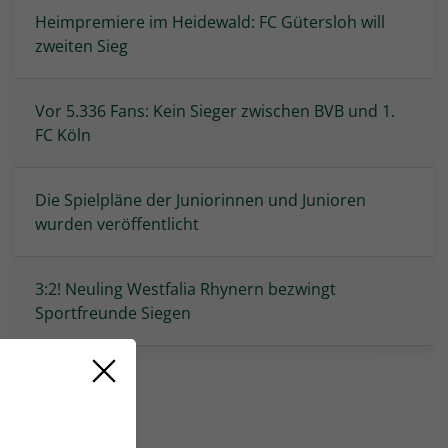
Heimpremiere im Heidewald: FC Gütersloh will
zweiten Sieg
Vor 5.336 Fans: Kein Sieger zwischen BVB und 1.
FC Köln
Die Spielpläne der Juniorinnen und Junioren
wurden veröffentlicht
3:2! Neuling Westfalia Rhynern bezwingt
Sportfreunde Siegen