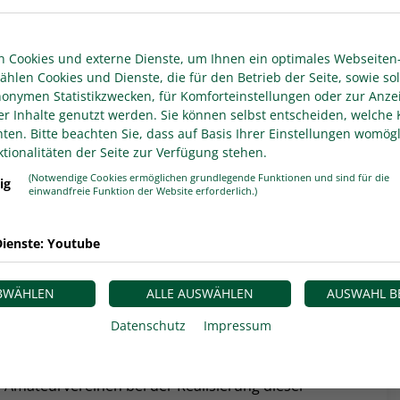
z im Amateurfußball ein. Hier geht es zur
 EURO 2024 bewegt sich auch abseits des
 Cookies und externe Dienste, um Ihnen ein optimales Webseiten-
ählen Cookies und Dienste, die für den Betrieb der Seite, sowie sol
elbst, sondern generell im deutschen Fußball soll
anonymen Statistikzwecken, für Komforteinstellungen oder zur Anze
n. Die Bundesministerien für Wirtschaft und
er Inhalte genutzt werden. Sie können selbst entscheiden, welche 
, nukleare Sicherheit und Verbraucherschutz
en. Bitte beachten Sie, dass auf Basis Ihrer Einstellungen womögl
afreundlichere Gestaltung des Amateurfußballs.
tionalitäten der Seite zur Verfügung stehen.
 gemeinsam auf dem Weg zur klimafreundlichen
(Notwendige Cookies ermöglichen grundlegende Funktionen und sind für die
ig
einwandfreie Funktion der Website erforderlich.)
) wird über die Nationale Klimaschutzinitiative
 mit rund zwei Millionen Euro gefördert.
ienste: Youtube
alen Informationsveranstaltung am
Donnerstag, 15.
rnetzungstreffen im Oktober angekündigt, stellt der
ibt einen Überblick zum Projekt „NKI: Klimaschutz
ABWÄHLEN
ALLE AUSWÄHLEN
AUSWAHL B
limafreundlichen UEFA EURO 2024“.
Datenschutz
Impressum
gen für die Umsetzung von kleinen bis großen
stellt. Kategorien und Checklisten sowie ein Tool
 Amateurvereinen bei der Realisierung dieser