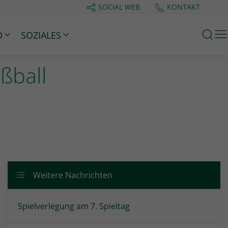
SOCIAL WEB
KONTAKT
M
D
SOZIALES
ßball
Weitere Nachrichten
Spielverlegung am 7. Spieltag