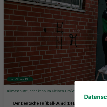
Foto/Video: DFB
Klimaschutz: Jeder kann im Kleinen Großes bewirken (Symbolf
Datensc
Der Deutsche Fußball-Bund (DFB) lädt alle Interes