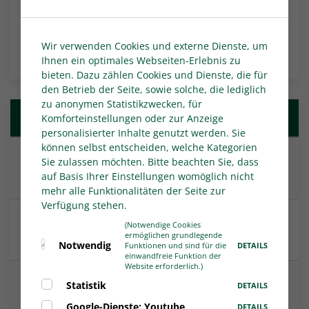
die 2. Frauen-Bundesliga auf.
NACHRICHTEN-ÜBERSICHT
Wir verwenden Cookies und externe Dienste, um
Ihnen ein optimales Webseiten-Erlebnis zu
bieten. Dazu zählen Cookies und Dienste, die für
den Betrieb der Seite, sowie solche, die lediglich
zu anonymen Statistikzwecken, für
Weitere Nachrichten
Komforteinstellungen oder zur Anzeige
personalisierter Inhalte genutzt werden. Sie
können selbst entscheiden, welche Kategorien
Heimpremiere im Heidewald: FC Gütersloh will
Sie zulassen möchten. Bitte beachten Sie, dass
zweiten Sieg
auf Basis Ihrer Einstellungen womöglich nicht
mehr alle Funktionalitäten der Seite zur
Verfügung stehen.
Die Spielpläne der Juniorinnen und Junioren
(Notwendige Cookies
ermöglichen grundlegende
wurden veröffentlicht
Notwendig
DETAILS
Funktionen und sind für die
einwandfreie Funktion der
Website erforderlich.)
3:2! Neuling Westfalia Rhynern bezwingt
Statistik
DETAILS
Sportfreunde Siegen
Google-Dienste: Youtube
DETAILS