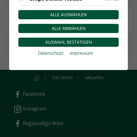
ALLE AUSWÄHLEN
Erfolgreicher Saisonstart: RWO gewinnt beim
Bonner SC 2:1
ALLE ABWÄHLEN
AUSWAHL BESTÄTIGEN
Regionalliga West startet in die Saison 2026/27
Datenschutz
Impressum
Startseite
Der WDFV
Aktuelles
Facebook
Instagram
Regionalliga West