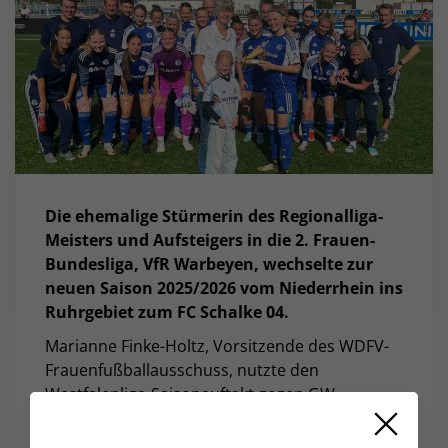
Die ehemalige Stürmerin des Regionalliga-
Meisters und Aufsteigers in die 2. Frauen-
Bundesliga, VfR Warbeyen, wechselte zur
neuen Saison 2025/2026 vom Niederrhein ins
Ruhrgebiet zum FC Schalke 04.
Marianne Finke-Holtz, Vorsitzende des WDFV-
Frauenfußballausschuss, nutzte den
Westfalenliga-Saisonauftakt gegen GW
Amelsbüren, um Jolina Opladen im Beisein
ihres neuen Teams den Goldenen Schuh zu