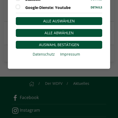
3:2! Neuling Westfalia Rhynern bezwingt
Google-Dienste: Youtube
DETAILS
Sportfreunde Siegen
ALLE AUSWÄHLEN
Erfolgreicher Saisonstart: RWO gewinnt beim
ALLE ABWÄHLEN
Bonner SC 2:1
AUSWAHL BESTÄTIGEN
Regionalliga West startet in die Saison 2026/27
Datenschutz
Impressum
Startseite
Der WDFV
Aktuelles
Facebook
Instagram