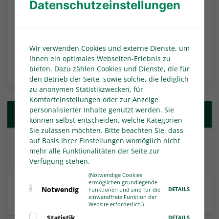
Datenschutzeinstellungen
überreichen. Beim anschließenden 9:1-
Torfestival trug sich Jolina Opladen auch in die
Torschützinnen-Liste ein.
Wir verwenden Cookies und externe Dienste, um
Ihnen ein optimales Webseiten-Erlebnis zu
NACHRICHTEN-ÜBERSICHT
bieten. Dazu zählen Cookies und Dienste, die für
den Betrieb der Seite, sowie solche, die lediglich
zu anonymen Statistikzwecken, für
Komforteinstellungen oder zur Anzeige
personalisierter Inhalte genutzt werden. Sie
Weitere Nachrichten
können selbst entscheiden, welche Kategorien
Sie zulassen möchten. Bitte beachten Sie, dass
auf Basis Ihrer Einstellungen womöglich nicht
Heimpremiere im Heidewald: FC Gütersloh will
mehr alle Funktionalitäten der Seite zur
zweiten Sieg
Verfügung stehen.
(Notwendige Cookies
ermöglichen grundlegende
Die Spielpläne der Juniorinnen und Junioren
Notwendig
DETAILS
Funktionen und sind für die
einwandfreie Funktion der
wurden veröffentlicht
Website erforderlich.)
Statistik
DETAILS