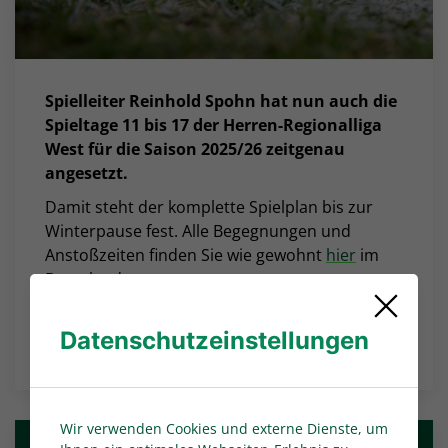
Spielleiter Reinhold Spohn hat nun auch die
Spieltage 11 bis 17 der Herren-Regionalliga
West für die Saison 2025/26 zeitgenau
angesetzt.
Damit steht der komplette Spielplan bis zur
Winterpause fest. Alle Begegnungen und
Anstoßzeiten finden Sie wie gewohnt
hier
im
Download.
Datenschutzeinstellungen
NACHRICHTEN-ÜBERSICHT
Wir verwenden Cookies und externe Dienste, um
Weitere Nachrichten