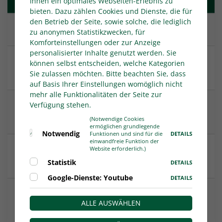
Ihnen ein optimales Webseiten-Erlebnis zu
bieten. Dazu zählen Cookies und Dienste, die für
den Betrieb der Seite, sowie solche, die lediglich
Spielverlegung am 7. Spieltag
zu anonymen Statistikzwecken, für
Komforteinstellungen oder zur Anzeige
personalisierter Inhalte genutzt werden. Sie
Heimpremiere im Heidewald: FC Gütersloh will
können selbst entscheiden, welche Kategorien
zweiten Sieg
Sie zulassen möchten. Bitte beachten Sie, dass
auf Basis Ihrer Einstellungen womöglich nicht
mehr alle Funktionalitäten der Seite zur
Verfügung stehen.
Vor 5.336 Fans: Kein Sieger zwischen BVB und 1.
FC Köln
(Notwendige Cookies
ermöglichen grundlegende
Notwendig
DETAILS
Funktionen und sind für die
einwandfreie Funktion der
Website erforderlich.)
5:4 nach 0:4! Schalker U 23 gelingt historische
Aufholjagd
Statistik
DETAILS
Google-Dienste: Youtube
DETAILS
Die Spielpläne der Juniorinnen und Junioren
ALLE AUSWÄHLEN
wurden veröffentlicht