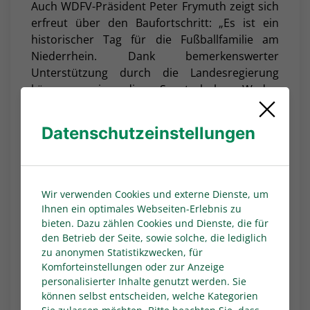
Auch WDFV-Präsident Peter Frymuth zeigt sich
erfreut über den Baufortschritt: „Es ist ein
historischer Tag für die Fußballfamilie am
Niederrhein. Dank bemerkenswerter
Unterstützung durch die Landesregierung
können wir die Sportschule Wedau
zukunftsorientiert ausrichten. Wir schaffen ein
Tagungszentrum für die vielfältigen Angebote
Datenschutzeinstellungen
im Sport, aber auch für die umfangreichen
Bildungsangebote unseres Verbandes. Die
Sportschule wird noch mehr zu einem Ort der
Begegnung für viele Kinder, Jugendliche und
Wir verwenden Cookies und externe Dienste, um
Erwachsene, also für uns alle.“
Ihnen ein optimales Webseiten-Erlebnis zu
bieten. Dazu zählen Cookies und Dienste, die für
Im Rahmen der Zeremonie versenkten Andrea
den Betrieb der Seite, sowie solche, die lediglich
Milz und Peter Frymuth zudem eine Zeitkapsel.
zu anonymen Statistikzwecken, für
Sie enthält eine Speicherkarte mit Fotos vom
Komforteinstellungen oder zur Anzeige
Baufortschritt und einer Illustration des
personalisierter Inhalte genutzt werden. Sie
künftigen Gebäudes, den FVN-Verbandstags-
können selbst entscheiden, welche Kategorien