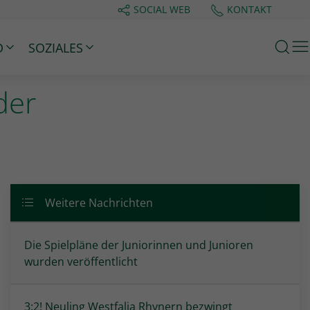
SOCIAL WEB
KONTAKT
M
D
SOZIALES
der
Weitere Nachrichten
Die Spielpläne der Juniorinnen und Junioren
wurden veröffentlicht
3:2! Neuling Westfalia Rhynern bezwingt