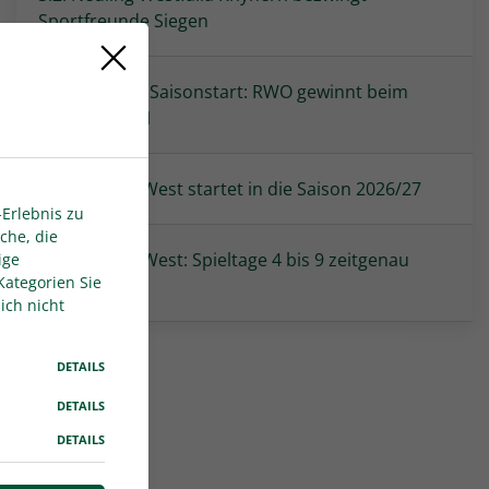
Sportfreunde Siegen
Erfolgreicher Saisonstart: RWO gewinnt beim
Bonner SC 2:1
Regionalliga West startet in die Saison 2026/27
Erlebnis zu
che, die
Regionalliga West: Spieltage 4 bis 9 zeitgenau
ige
Kategorien Sie
angesetzt
ich nicht
DETAILS
DETAILS
DETAILS