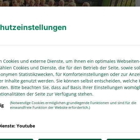
hutzeinstellungen
 Cookies und externe Dienste, um Ihnen ein optimales Webseiten-
ählen Cookies und Dienste, die für den Betrieb der Seite, sowie sol
anonymen Statistikzwecken, für Komforteinstellungen oder zur Anze
er Inhalte genutzt werden. Sie können selbst entscheiden, welche 
en. Bitte beachten Sie, dass auf Basis Ihrer Einstellungen womögl
tionalitäten der Seite zur Verfügung stehen.
(Notwendige Cookies ermöglichen grundlegende Funktionen und sind für die
ig
einwandfreie Funktion der Website erforderlich.)
ntreffen des WDFV statt. Nach einem ausgiebigen
die Teilnehmenden aufs Wasser: Vier Stunden lang
en befahren.
ienste: Youtube
das freudige Wiedersehen im Mittelpunkt.