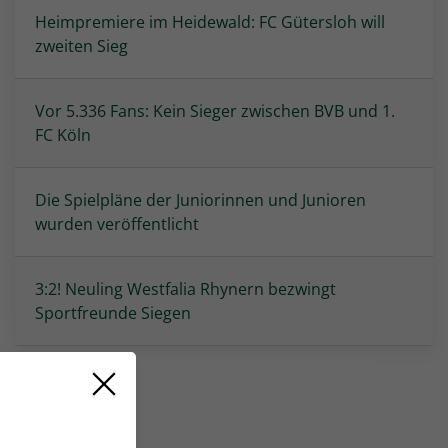
Heimpremiere im Heidewald: FC Gütersloh will
zweiten Sieg
Vor 5.336 Fans: Kein Sieger zwischen BVB und 1.
FC Köln
Die Spielpläne der Juniorinnen und Junioren
wurden veröffentlicht
3:2! Neuling Westfalia Rhynern bezwingt
Sportfreunde Siegen