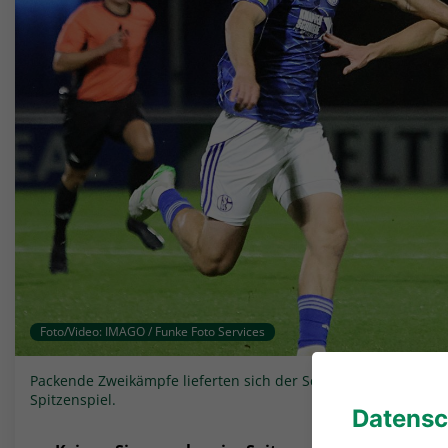
Foto/Video: IMAGO / Funke Foto Services
Packende Zweikämpfe lieferten sich der Schalker Tim-Justin Di
Spitzenspiel.
Datensc