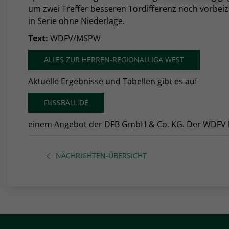
um zwei Treffer besseren Tordifferenz noch vorbeiz
in Serie ohne Niederlage.
Text:
WDFV/MSPW
ALLES ZUR HERREN-REGIONALLIGA WEST
Aktuelle Ergebnisse und Tabellen gibt es auf
FUSSBALL.DE
einem Angebot der DFB GmbH & Co. KG. Der WDFV haf
NACHRICHTEN-ÜBERSICHT