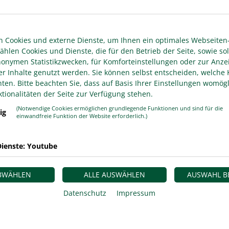
n-Regionalliga West. Die U 23 des FC Schalke 04
r Parkstadion torlos 0:0. Das reichte S04, um
 Cookies und externe Dienste, um Ihnen ein optimales Webseiten-
m Live-Stream bei LEAGUES übertragen. Die Spiele
ählen Cookies und Dienste, die für den Betrieb der Seite, sowie sol
u sehen, werden mit manuellem Kamera-Setup direkt
anonymen Statistikzwecken, für Komforteinstellungen oder zur Anze
Im Nachgang der Partien stehen unter anderem auf
er Inhalte genutzt werden. Sie können selbst entscheiden, welche 
(youtube.com/@WDFV-RLW) Highlight-Clips rund um
en. Bitte beachten Sie, dass auf Basis Ihrer Einstellungen womögl
Verfügung.
tionalitäten der Seite zur Verfügung stehen.
(Notwendige Cookies ermöglichen grundlegende Funktionen und sind für die
ig
einwandfreie Funktion der Website erforderlich.)
 Mannschaft des FC Schalke 04 zum Auftakt des 12.
 Aufeinandertreffen der beiden
ienste: Youtube
ion endete 0:0. Im ersten torlosen Saisonspiel des
chkeiten zunächst den Gastgebern. Schalkes Gerrit
ABWÄHLEN
ALLE AUSWÄHLEN
AUSWAHL B
nem Drehschuss die Latte. Die Kölner kamen kurz
lte Nico Thier zielte aber am Tor vorbei. Fast im
Datenschutz
Impressum
egenheit. Durch das Unentschieden kletterte die
 Tabellenspitze. Allerdings könnten die
gen Rot-Weiß Oberhausen aufgrund der schon jetzt