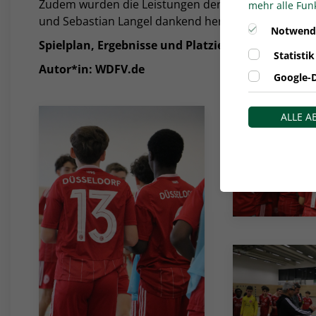
Zudem wurden die Leistungen der Schiedsrichter Jhe
mehr alle Funk
und Sebastian Langel dankend hervorgehoben.
Notwend
Spielplan, Ergebnisse und Platzierungen finden S
Statistik
Autor*in: WDFV.de
Google-D
ALLE 