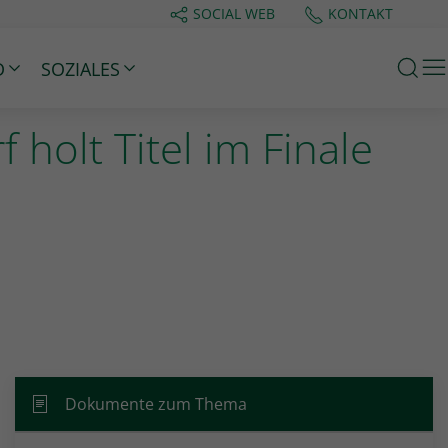
SOCIAL WEB
KONTAKT
M
D
SOZIALES
holt Titel im Finale
Dokumente zum Thema