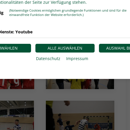
sa Mae Kaatz, Lukas Kronenfeld, Christian Liedtke
tionalitäten der Seite zur Verfügung stehen.
(Notwendige Cookies ermöglichen grundlegende Funktionen und sind für die
ig
einwandfreie Funktion der Website erforderlich.)
ie unter auf
FUSSBALL.de
ienste: Youtube
ABWÄHLEN
ALLE AUSWÄHLEN
AUSWAHL B
Datenschutz
Impressum