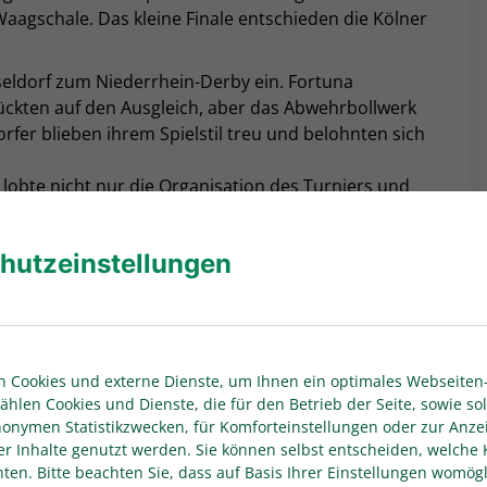
 Waagschale. Das kleine Finale entschieden die Kölner
eldorf zum Niederrhein-Derby ein. Fortuna
ückten auf den Ausgleich, aber das Abwehrbollwerk
rfer blieben ihrem Spielstil treu und belohnten sich
lobte nicht nur die Organisation des Turniers und
ng seiner Mannschaft hervor, die schlussendlich
eistung seiner Mannschaft zurecht ein großes
hutzeinstellungen
s Auftreten der Teams
 Cookies und externe Dienste, um Ihnen ein optimales Webseiten-
oman Achilles und Gürkan Bora, zeigte sich
ählen Cookies und Dienste, die für den Betrieb der Seite, sowie sol
eten aller Mannschaften sowie dem ansehnlichen
anonymen Statistikzwecken, für Komforteinstellungen oder zur Anze
er Inhalte genutzt werden. Sie können selbst entscheiden, welche 
die ausgezeichneten Rahmenbedingungen vor Ort.
en. Bitte beachten Sie, dass auf Basis Ihrer Einstellungen womögl