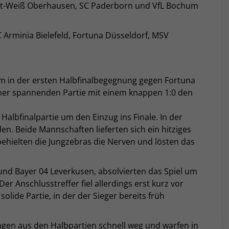
, Rot-Weiß Oberhausen, SC Paderborn und VfL Bochum
Arminia Bielefeld, Fortuna Düsseldorf, MSV
m in der ersten Halbfinalbegegnung gegen Fortuna
iner spannenden Partie mit einem knappen 1:0 den
Halbfinalpartie um den Einzug ins Finale. In der
den. Beide Mannschaften lieferten sich ein hitziges
 behielten die Jungzebras die Nerven und lösten das
und Bayer 04 Leverkusen, absolvierten das Spiel um
Der Anschlusstreffer fiel allerdings erst kurz vor
lide Partie, in der der Sieger bereits früh
agen aus den Halbpartien schnell weg und warfen in