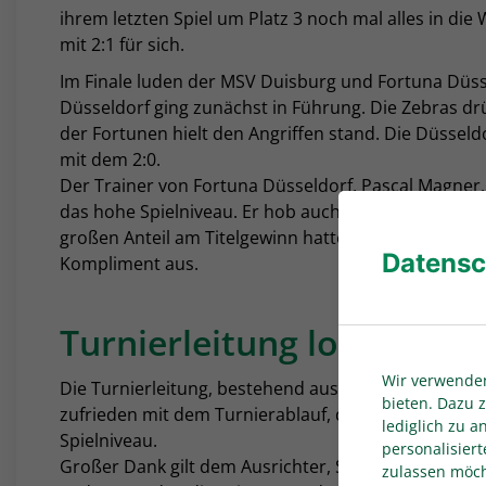
ihrem letzten Spiel um Platz 3 noch mal alles in die
mit 2:1 für sich.
Im Finale luden der MSV Duisburg und Fortuna Düss
Düsseldorf ging zunächst in Führung. Die Zebras dr
der Fortunen hielt den Angriffen stand. Die Düsseldo
mit dem 2:0.
Der Trainer von Fortuna Düsseldorf, Pascal Magner, 
das hohe Spielniveau. Er hob auch die Abwehrleistu
großen Anteil am Titelgewinn hatte. Er sprach der L
Datensc
Kompliment aus.
Turnierleitung lobt faire
Wir verwenden
Die Turnierleitung, bestehend aus Thomas Ehrich, R
bieten. Dazu z
zufrieden mit dem Turnierablauf, dem fairen Auftr
lediglich zu 
Spielniveau.
personalisiert
Großer Dank gilt dem Ausrichter, SC Borchen, für 
zulassen möcht