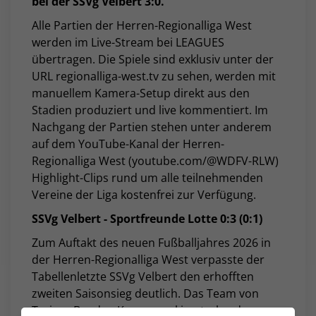
bei der SSVg Velbert 3:0.
Alle Partien der Herren-Regionalliga West
werden im Live-Stream bei LEAGUES
übertragen. Die Spiele sind exklusiv unter der
URL regionalliga-west.tv zu sehen, werden mit
manuellem Kamera-Setup direkt aus den
Stadien produziert und live kommentiert. Im
Nachgang der Partien stehen unter anderem
auf dem YouTube-Kanal der Herren-
Regionalliga West (youtube.com/@WDFV-RLW)
Highlight-Clips rund um alle teilnehmenden
Vereine der Liga kostenfrei zur Verfügung.
SSVg Velbert - Sportfreunde Lotte 0:3 (0:1)
Zum Auftakt des neuen Fußballjahres 2026 in
der Herren-Regionalliga West verpasste der
Tabellenletzte SSVg Velbert den erhofften
zweiten Saisonsieg deutlich. Das Team von
Trainer Bogdan Komorowski unterlag den