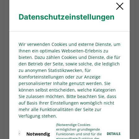
Sportfreunden Lotte in einer
Nachholbegegnung der 18. Runde 0:3 (0:1).
Datenschutzeinstellungen
Dabei gerieten die Bergischen in der
Schlussphase der ersten Halbzeit auf die
Verliererstraße. Zunächst sah der Velberter
Ismael Remmo wegen wiederholten Foulspiels
Wir verwenden Cookies und externe Dienste, um
die Gelb-Rote Karte (40.). In der Nachspielzeit
Ihnen ein optimales Webseiten-Erlebnis zu
des ersten Abschnitts gelang dann Shkrep
bieten. Dazu zählen Cookies und Dienste, die für
den Betrieb der Seite, sowie solche, die lediglich
Stublla (45.+2) der Führungstreffer für die
zu anonymen Statistikzwecken, für
Gäste. Nach der Pause nutzten die
Komforteinstellungen oder zur Anzeige
Sportfreunde die Überzahl zu zwei weiteren
personalisierter Inhalte genutzt werden. Sie
Treffern durch Ben Klefisch (49.) und Samuel
können selbst entscheiden, welche Kategorien
Owusu Addai (68.) und machten damit für den
Sie zulassen möchten. Bitte beachten Sie, dass
Tabellenneunten den dritten Dreier aus den
auf Basis Ihrer Einstellungen womöglich nicht
zurückliegenden vier Partien perfekt.
mehr alle Funktionalitäten der Seite zur
Verfügung stehen.
Text:
WDFV/MSPW
(Notwendige Cookies
ermöglichen grundlegende
ALLES ZUR HERREN-REGIONALLIGA WEST
Notwendig
DETAILS
Funktionen und sind für die
einwandfreie Funktion der