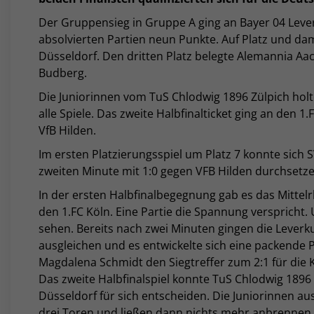
Der Gruppensieg in Gruppe A ging an Bayer 04 Leve
absolvierten Partien neun Punkte. Auf Platz und dam
Düsseldorf. Den dritten Platz belegte Alemannia Aac
Budberg.
Die Juniorinnen vom TuS Chlodwig 1896 Zülpich holt
alle Spiele. Das zweite Halbfinalticket ging an den 
VfB Hilden.
Im ersten Platzierungsspiel um Platz 7 konnte sich 
zweiten Minute mit 1:0 gegen VFB Hilden durchsetz
In der ersten Halbfinalbegegnung gab es das Mittel
den 1.FC Köln. Eine Partie die Spannung versprich
sehen. Bereits nach zwei Minuten gingen die Leverk
ausgleichen und es entwickelte sich eine packende P
Magdalena Schmidt den Siegtreffer zum 2:1 für die 
Das zweite Halbfinalspiel konnte TuS Chlodwig 1896
Düsseldorf für sich entscheiden. Die Juniorinnen au
drei Toren und ließen dann nichts mehr anbrennen.