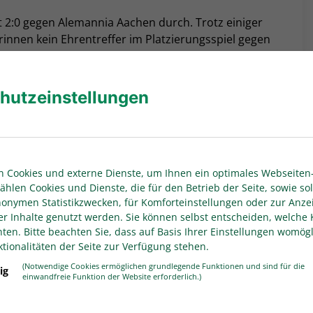
t 2:0 gegen Alemannia Aachen durch. Trotz einiger
nnen kein Ehrentreffer im Platzierungsspiel gegen
Oberhand und gewann mit 2:0 gegen DJK Tusa
hutzeinstellungen
ensive der Düssledorferinnen ohne Glück. Trotz der
d Wendling nochmals starke Leistungen und sicherte
sche Futsal-Meisterschaft qualifiziert. Dennoch
niersieg im Fokus stand. Das gesamte Finalspiel
 Cookies und externe Dienste, um Ihnen ein optimales Webseiten-
ulären Spielzeit konnte kein Sieger ermittelt
ählen Cookies und Dienste, die für den Betrieb der Seite, sowie sol
anonymen Statistikzwecken, für Komforteinstellungen oder zur Anze
 Hier brachte Emma Switalla die Kölnerinnen
er Inhalte genutzt werden. Sie können selbst entscheiden, welche 
sich die Juniorinnen aus Zülpich nicht beirren und
en. Bitte beachten Sie, dass auf Basis Ihrer Einstellungen womögl
durch Sophia Kesseler, sondern auch noch mit der
tionalitäten der Seite zur Verfügung stehen.
ah Müller.
(Notwendige Cookies ermöglichen grundlegende Funktionen und sind für die
ig
bildeten die Turnierleitung und zeigten sich sehr
einwandfreie Funktion der Website erforderlich.)
nschaften in der Halle. Gleiches gilt für die