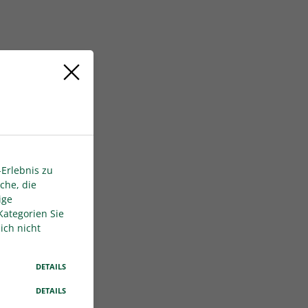
Erlebnis zu
che, die
ige
Kategorien Sie
ich nicht
DETAILS
DETAILS