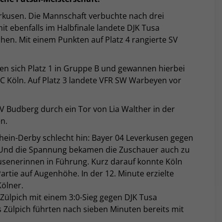
rkusen. Die Mannschaft verbuchte nach drei
it ebenfalls im Halbfinale landete DJK Tusa
hen. Mit einem Punkten auf Platz 4 rangierte SV
en sich Platz 1 in Gruppe B und gewannen hierbei
1.FC Köln. Auf Platz 3 landete VFR SW Warbeyen vor
SV Budberg durch ein Tor von Lia Walther in der
en.
rhein-Derby schlecht hin: Bayer 04 Leverkusen gegen
t. Und die Spannung bekamen die Zuschauer auch zu
usenerinnen in Führung. Kurz darauf konnte Köln
artie auf Augenhöhe. In der 12. Minute erzielte
Kölner.
 Zülpich mit einem 3:0-Sieg gegen DJK Tusa
s Zülpich führten nach sieben Minuten bereits mit