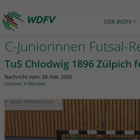
DER WDFV
Logo: wdfv führt zur Starseite
C-Juniorinnen Futsal-R
TuS Chlodwig 1896 Zülpich fe
Nachricht vom:
24. Feb. 2026
Lesezeit: 4 Minuten