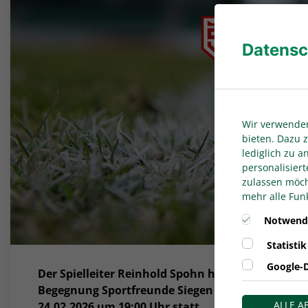
Datensc
Wir verwenden
bieten. Dazu z
lediglich zu 
personalisiert
zulassen möcht
mehr alle Funk
Notwend
Statistik
Google-D
Der Spielleiter Reinhold Spohn hat witterungsbed
Begegnung Sportfreunde Siegen gegen SC Paderbor
ALLE 
24.02.2026 um 19:00 Uhr statt.