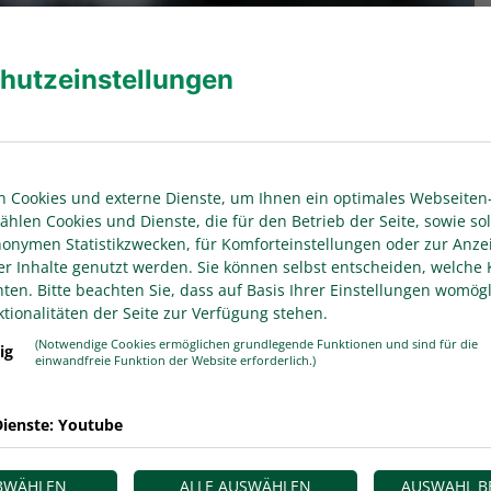
hutzeinstellungen
 Cookies und externe Dienste, um Ihnen ein optimales Webseiten-
ählen Cookies und Dienste, die für den Betrieb der Seite, sowie sol
anonymen Statistikzwecken, für Komforteinstellungen oder zur Anze
er Inhalte genutzt werden. Sie können selbst entscheiden, welche 
en. Bitte beachten Sie, dass auf Basis Ihrer Einstellungen womögl
tionalitäten der Seite zur Verfügung stehen.
(Notwendige Cookies ermöglichen grundlegende Funktionen und sind für die
ig
einwandfreie Funktion der Website erforderlich.)
ienste: Youtube
ingt die für den 23. Spieltag vorgesehene
n 07 U23 neu angesetzt; das Spiel findet am
ABWÄHLEN
ALLE AUSWÄHLEN
AUSWAHL B