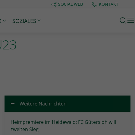
SOCIAL WEB
KONTAKT
M
D
SOZIALES
U23
Weitere Nachrichten
Heimpremiere im Heidewald: FC Gütersloh will
zweiten Sieg