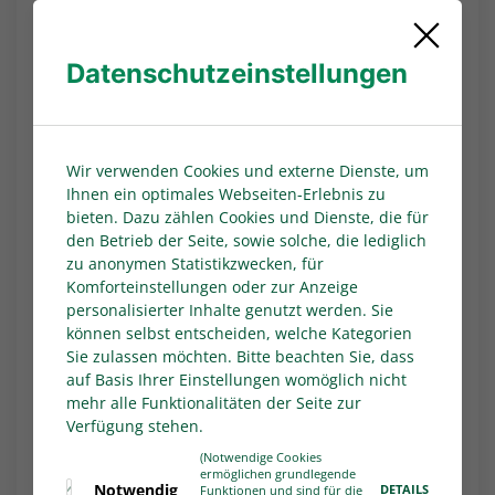
am
23. Spieltag
im heimischen
Leimbachstadion 2:1 (1:0) gegen die zweite
Datenschutzeinstellungen
Mannschaft des SC Paderborn 07 durch. Malik
Hodroj (31.) brachte die Gastgeber vor 1.762
Zuschauer*innen in Führung. Obwohl sich
Paderborns Tim Böhmer wegen wiederholten
Wir verwenden Cookies und externe Dienste, um
Foulspiels die Gelb-Rote Karte einhandelte
Ihnen ein optimales Webseiten-Erlebnis zu
(59.), gelang dem Nachwuchs des Zweitligisten
bieten. Dazu zählen Cookies und Dienste, die für
durch Lasse Eickel (75.) der zwischenzeitliche
den Betrieb der Seite, sowie solche, die lediglich
Ausgleich. Der eingewechselte Elsamed Ramaj
zu anonymen Statistikzwecken, für
(87.) sicherte den auch nach dem siebten Spiel
Komforteinstellungen oder zur Anzeige
unter der Regie von Boris Schommers noch
personalisierter Inhalte genutzt werden. Sie
können selbst entscheiden, welche Kategorien
unbesiegten Sportfreunden den vierten Dreier
Sie zulassen möchten. Bitte beachten Sie, dass
in diesem Zeitraum. Während sich die Siegener
auf Basis Ihrer Einstellungen womöglich nicht
auf den sechsten Platz verbesserten, belegen
mehr alle Funktionalitäten der Seite zur
die Gäste aus Paderborn weiterhin Rang elf.
Verfügung stehen.
Text:
WDFV/MSPW
(Notwendige Cookies
ermöglichen grundlegende
Notwendig
DETAILS
Funktionen und sind für die