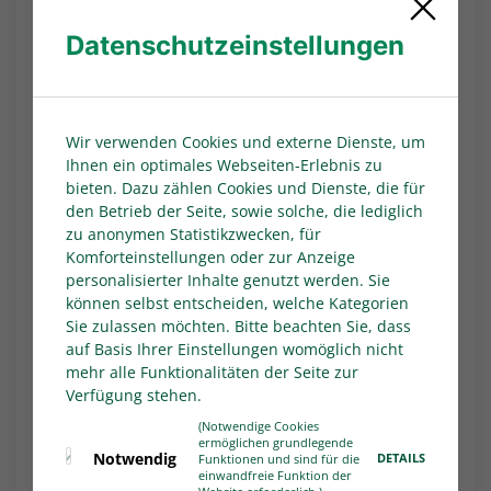
Datenschutzeinstellungen
Foto/Video: WDFV
Wir verwenden Cookies und externe Dienste, um
Ihnen ein optimales Webseiten-Erlebnis zu
Start der Übergabe-Tour
bieten. Dazu zählen Cookies und Dienste, die für
den Betrieb der Seite, sowie solche, die lediglich
ist am 7. Februar
zu anonymen Statistikzwecken, für
Komforteinstellungen oder zur Anzeige
Startschuss für die Übergabe-Tour ist am 7.
personalisierter Inhalte genutzt werden. Sie
Februar, wenn am Niederrhein die Starterkits
können selbst entscheiden, welche Kategorien
bei den Vereinen GSV Moers, Hastener SV, 1.
Sie zulassen möchten. Bitte beachten Sie, dass
FC Viersen und Novesia Neuss im Zuge eines
auf Basis Ihrer Einstellungen womöglich nicht
Besuchs mit persönlichem Austausch die
mehr alle Funktionalitäten der Seite zur
Verfügung stehen.
Prämierungen vorgenommen werden. Bis zum
22. Februar werden auch am Mittelrhein und in
(Notwendige Cookies
ermöglichen grundlegende
Westfalen alle erfolgreichen Vereine
Notwendig
DETAILS
Funktionen und sind für die
angesteuert. Die Klubs erhalten für ihre neu
einwandfreie Funktion der