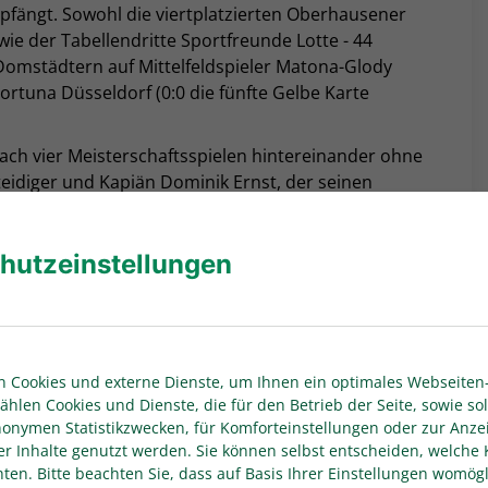
pfängt. Sowohl die viertplatzierten Oberhausener
wie der Tabellendritte Sportfreunde Lotte - 44
omstädtern auf Mittelfeldspieler Matona-Glody
ortuna Düsseldorf (0:0 die fünfte Gelbe Karte
ach vier Meisterschaftsspielen hintereinander ohne
teidiger und Kapiän Dominik Ernst, der seinen
en Domstädtern in Oberhausen wegen einer
1) nicht zur Verfügung.
hutzeinstellungen
l die zweite Mannschaft des SC Paderborn 07 am
ngen 05 betreiben. SCP07-Trainer Thomas Bertels
elenksprengung) und Angreifer Travis de Jong, der
 Cookies und externe Dienste, um Ihnen ein optimales Webseiten-
 (3:0) die fünfte Gelbe Karte in dieser Saison
ählen Cookies und Dienste, die für den Betrieb der Seite, sowie sol
anonymen Statistikzwecken, für Komforteinstellungen oder zur Anze
Selbstvertrauen in die Paderborn-Partie. Das 3:2
er Inhalte genutzt werden. Sie können selbst entscheiden, welche 
en. Bitte beachten Sie, dass auf Basis Ihrer Einstellungen womögl
ückliegenden Wochenende war der erste Sieg nach