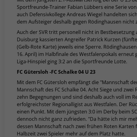
Sportfreunde-Trainer Fabian Lübbers eine Serie von
auch Defensivkollege Andreas Wiegel handelten sich 
dem Aufsteiger deshalb gegen Rödinghausen nicht 
Auch der SVR tritt personell nicht in Bestbesetzung
Duisburg kassierten Angreifer Patrick Kurzen (fünft
(Gelb-Rote Karte) jeweils eine Sperre. Rödinghausen
16. April) im Halbfinale des Westfalenpokals erneut
Liga-Hinspiel ging 3:2 an die Sportfreunde Lotte.
FC Gütersloh -FC Schalke 04 U 23
Mit dem FC Gütersloh empfängt die "Mannschaft der
Mannschaft des FC Schalke 04. Acht Siege und zwei
zehn Begegnungen und sind deshalb auch voll im Ren
erfolgreichster Regionalligist aus Westfalen. Der R
einen Punkt. Mit dem jüngsten 3:0 im Derby beim S
dennoch nicht ganz zufrieden. "Da hätte ich mir me
dessen Mannschaft nach zwei frühen Roten Karten 
Halbzeit zwei Spieler mehr auf dem Platz hatte.