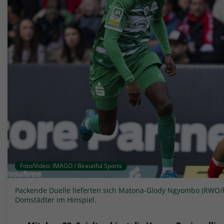
Foto/Video: IMAGO / Beautiful Sports
Packende Duelle lieferten sich Matona-Glody Ngyombo (RWO/li
Domstädter im Hinspiel.