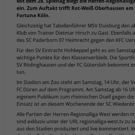
Mit dem 28. Spieltag biegt die Herren-Regionallig
ein. Zum Auftakt trifft Rot-Weiß Oberhausen am F
Fortuna Köln.
Gleichzeitig hat Tabellenführer MSV Duisburg den ak
Klub von Trainer Dietmar Hirsch zu Gast. Ebenfalls 
des SC Paderborn 07 Heimrecht gegen den KFC Uer
Für den SV Eintracht Hohkeppel geht es am Samstag
wichtige Punkte für den Klassenverbleib. Die Spor
SV Rödinghausen und der FC Gütersloh bekommt es 
tun.
Im Stadion am Zoo steht am Samstag, 14 Uhr, der 
FC Düren auf dem Programm. Am Samstag ab 16 Uhr 
eigenem Publikum zum rheinischen Duell gegen die z
Einsatz ist an diesem Wochenende der SC Wiedenb
Alle Partien der Herren-Regionalliga West werden i
sind exklusiv unter der URL regionalliga-west.tv z
aus den Stadien produziert und live kommentiert. 