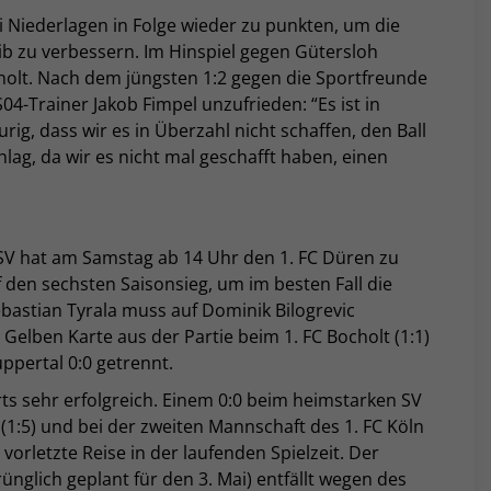
i Niederlagen in Folge wieder zu punkten, um die
b zu verbessern. Im Hinspiel gegen Gütersloh
holt. Nach dem jüngsten 1:2 gegen die Sportfreunde
 S04-Trainer Jakob Fimpel unzufrieden: “
Es ist in
urig, dass wir es in Überzahl nicht schaffen, den Ball
lag, da wir es nicht mal geschafft haben, einen
SV hat am Samstag ab 14 Uhr den 1. FC Düren zu
 den sechsten Saisonsieg, um im besten Fall die
ebastian Tyrala muss auf Dominik
Bilogrevic
n Gelben Karte aus der Partie beim 1. FC Bocholt (1:1)
ppertal 0:0 getrennt.
ts sehr erfolgreich. Einem 0:0 beim heimstarken SV
1:5) und bei der zweiten Mannschaft des 1. FC Köln
e vorletzte Reise in der laufenden Spielzeit. Der
nglich geplant für den 3. Mai) entfällt wegen des