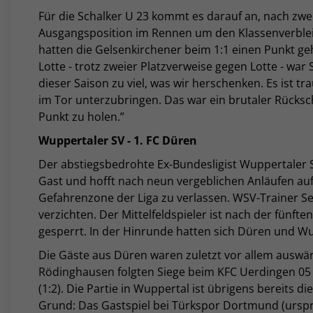
Für die Schalker U 23 kommt es darauf an, nach zwe
Ausgangsposition im Rennen um den Klassenverblei
hatten die Gelsenkirchener beim 1:1 einen Punkt ge
Lotte - trotz zweier Platzverweise gegen Lotte - war
dieser Saison zu viel, was wir herschenken. Es ist tra
im Tor unterzubringen. Das war ein brutaler Rücksch
Punkt zu holen.”
Wuppertaler SV - 1. FC Düren
Der abstiegsbedrohte Ex-Bundesligist Wuppertaler 
Gast und hofft nach neun vergeblichen Anläufen auf
Gefahrenzone der Liga zu verlassen. WSV-Trainer S
verzichten. Der Mittelfeldspieler ist nach der fünfte
gesperrt. In der Hinrunde hatten sich Düren und Wu
Die Gäste aus Düren waren zuletzt vor allem auswär
Rödinghausen folgten Siege beim KFC Uerdingen 05 (
(1:2). Die Partie in Wuppertal ist übrigens bereits di
Grund: Das Gastspiel bei Türkspor Dortmund (ursprü