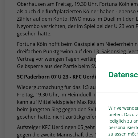
Oberhausen am Freitag, 19.30 Uhr, Fortuna Köln em
als auch die fünftplatzierten Kölner haben - ebenso 
Zähler auf dem Konto. RWO muss im Duell mit den D
Ngyombo verzichten, der im Spiel bei der U 23 von F
gesehen hatte.
Fortuna Köln hofft beim Gastspiel am Niederrhein n
dreifachen Punktgewinn auf den 13. Saisonsieg. Ver
Vertrag vor wenigen Tagen verlängert hat, steht d
Gelbsperre aus der Partie beim SV Rödinghausen (0:
Datensc
SC Paderborn 07 U 23 - KFC Uerdingen 05
Wiedergutmachung für das 1:3 aus der Hinrunde wil
Freitag, 19.30 Uhr, im Heimduell mit dem KFC Uerdi
kann auf Mittelfeldspieler Max Ritter (Schultereckg
Wir verwenden
beim jüngsten Sieg gegen den SV Eintracht Hohkeppel
bieten. Dazu z
gesehen hatte, nicht zurückgreifen.
lediglich zu 
Aufsteiger KFC Uerdingen 05 geht mit gewachsenem 
personalisiert
zulassen möcht
gegen die zweite Mannschaft des 1. FC Köln am zur