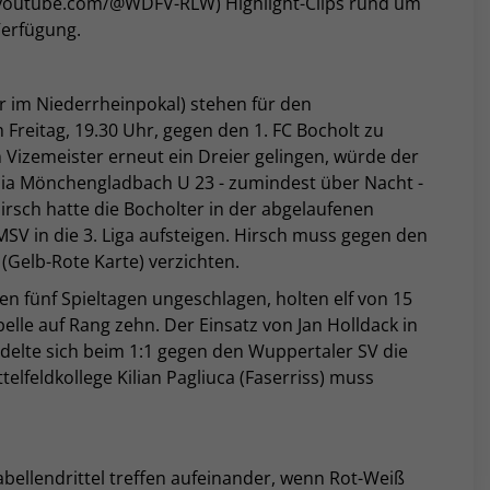
(youtube.com/@WDFV-RLW) Highlight-Clips rund um
Verfügung.
iner im Niederrheinpokal) stehen für den
reitag, 19.30 Uhr, gegen den 1. FC Bocholt zu
 Vizemeister erneut ein Dreier gelingen, würde der
sia Mönchengladbach U 23 - zumindest über Nacht -
rsch hatte die Bocholter in der abgelaufenen
SV in die 3. Liga aufsteigen. Hirsch muss gegen den
Gelb-Rote Karte) verzichten.
n fünf Spieltagen ungeschlagen, holten elf von 15
lle auf Rang zehn. Der Einsatz von Jan Holldack in
andelte sich beim 1:1 gegen den Wuppertaler SV die
ttelfeldkollege
Kilian Pagliuca (Faserriss) muss
ellendrittel treffen aufeinander, wenn Rot-Weiß