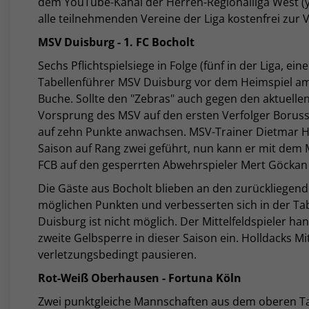
dem YouTube-Kanal der Herren-Regionalliga West 
alle teilnehmenden Vereine der Liga kostenfrei zur 
MSV Duisburg - 1. FC Bocholt
Sechs Pflichtspielsiege in Folge (fünf in der Liga, e
Tabellenführer MSV Duisburg vor dem Heimspiel am F
Buche. Sollte den "Zebras" auch gegen den aktuellen
Vorsprung des MSV auf den ersten Verfolger Borus
auf zehn Punkte anwachsen. MSV-Trainer Dietmar Hi
Saison auf Rang zwei geführt, nun kann er mit dem M
FCB auf den gesperrten Abwehrspieler Mert Göckan (
Die Gäste aus Bocholt blieben an den zurückliegende
möglichen Punkten und verbesserten sich in der Tabe
Duisburg ist nicht möglich. Der Mittelfeldspieler h
zweite Gelbsperre in dieser Saison ein. Holldacks Mi
verletzungsbedingt pausieren.
Rot-Weiß Oberhausen - Fortuna Köln
Zwei punktgleiche Mannschaften aus dem oberen Tab