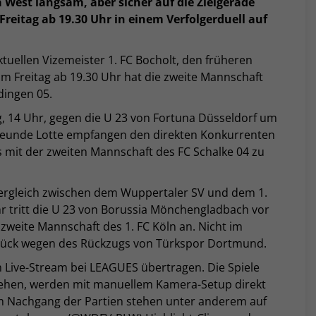
a West langsam, aber sicher auf die Zielgerade
reitag ab 19.30 Uhr in einem Verfolgerduell auf
tuellen Vizemeister 1. FC Bocholt, den früheren
am Freitag ab 19.30 Uhr hat die zweite Mannschaft
dingen 05.
, 14 Uhr, gegen die U 23 von Fortuna Düsseldorf um
tfreunde Lotte empfangen den direkten Konkurrenten
mit der zweiten Mannschaft des FC Schalke 04 zu
Vergleich zwischen dem Wuppertaler SV und dem 1.
tritt die U 23 von Borussia Mönchengladbach vor
weite Mannschaft des 1. FC Köln an. Nicht im
rück wegen des Rückzugs von Türkspor Dortmund.
m Live-Stream bei LEAGUES übertragen. Die Spiele
u sehen, werden mit manuellem Kamera-Setup direkt
Im Nachgang der Partien stehen unter anderem auf