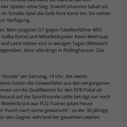
 vier Spielen ohne Sieg. Sowohl Johannes Sabah als
im Schalke-Spiel die Gelb-Rote Karte ein. Sie stehen
zur Verfügung.
 an. Beim jüngsten 0:1 gegen Tabellenführer MSV
e Gelbe Karte) und Mittelfeldspieler Kevin Wiethaup
 und Lotte stehen sich in wenigen Tagen (Mittwoch,
 gegenüber, dann allerdings in Rödinghausen. Das
 Stunde" am Samstag, 14 Uhr, die zweite
 Remis holten die Ostwestfalen aus den vergangenen
nen um die Qualifikation für den DFB-Pokal als
ückstand auf die Sportfreunde Lotte beträgt nur noch
C Wiedenbrück war FCG-Trainer Julian Hesse
hr Punch nach vorne gewünscht", so der 36-Jährige,
für den Gegner während der gesamten zweiten