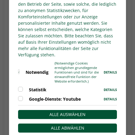
den Betrieb der Seite, sowie solche, die lediglich
Newslettern
zu anonymen Statistikzwecken, für
So können Vereine unterstützen:
Komforteinstellungen oder zur Anzeige
personalisierter Inhalte genutzt werden. Sie
Nutzen Sie die Vorlagen und Fotoframes
können selbst entscheiden, welche Kategorien
am Aktionswochenende, um Ihre
Sie zulassen möchten. Bitte beachten Sie, dass
Unterstützung sichtbar zu machen.
auf Basis Ihrer Einstellungen womöglich nicht
Posten Sie Ihr bestes Team-, Jubel- oder
mehr alle Funktionalitäten der Seite zur
Fanbild mit dem Hashtag
#TogetherWErise
Verfügung stehen.
und markieren Sie
@dfb
auf
Instagram
.
(Notwendige Cookies
Die schönsten Motive repostet der DFB
ermöglichen grundlegende
Notwendig
DETAILS
Funktionen und sind für die
über den offiziellen Instagram-Account in
einwandfreie Funktion der
Website erforderlich.)
der Story.
Statistik
DETAILS
Zusätzlich können Vereine am Aktionsspieltag –
Google-Dienste: Youtube
DETAILS
und idealerweise bis zur finalen Entscheidung
am 3. Dezember – ihr Profil- oder Titelbild auf
ALLE AUSWÄHLEN
Social Media mit dem Logo oder Claim der
Bewerbung aktualisieren oder eines der
ALLE ABWÄHLEN
bereitgestellten Overlays verwenden.