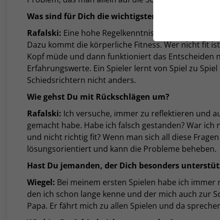
Was sind für Dich die wichtigsten Werkzeuge aus
Rafalski:
Eine hohe Regelkenntnis ist die Grundvorau
Dazu kommt die körperliche Fitness. Wer nicht fit is
Kopf müde und dann funktioniert das Entscheiden ni
Erfahrungswerte. Ein Spieler lernt von Spiel zu Spiel
Schiedsrichtern nicht anders.
Wie gehst Du mit Rückschlägen um?
Rafalski:
Ich versuche, immer zu reflektieren und au
gemacht habe. Habe ich falsch gestanden? War ich n
und nicht richtig fit? Wenn man sich all diese Frag
lösungsorientiert und kann die Probleme beheben.
Hast Du jemanden, der Dich besonders unterstütz
Wiegel:
Bei meinem ersten Spielen habe ich immer mi
den ich schon lange kenne und der mich auch zur S
Papa. Er fährt mich zu allen Spielen und da spreche