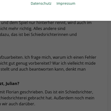
Datenschutz
Impressum
 dem beschriebenen Koffer?
ssetzung. Wer die hat, ist sehr gut vorbereitet.
t und dem Spiel nur hinterher rennt, wird auch im
cht mehr richtig. Alles andere sind
 dazu, das ist bei Schiedsrichterinnen und
fzuarbeiten. Ich frage mich, warum ich einen Fehler
icht gut genug vorbereitet? War ich vielleicht müde
en stellt und auch beantworten kann, denkt man
t, Julian?
t Florian geschrieben. Das ist ein Schiedsrichter,
chiedsrichterei gebracht hat. Außerdem noch mein
n wir auch darüber.