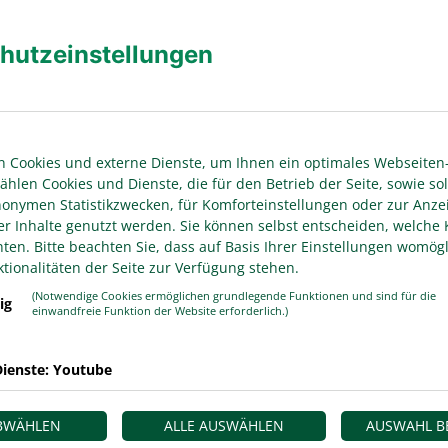
hutzeinstellungen
 ruhig. Wenn ich bisher Probleme hatte, waren es
 Entscheidung noch diskutieren, auch wenn der
ter und schreien. Aber auch das ist sehr selten.
ch als 14-Jährigen von außen anschreit?
 Cookies und externe Dienste, um Ihnen ein optimales Webseiten-
 weil der betreffende Trainer selbst auch
ählen Cookies und Dienste, die für den Betrieb der Seite, sowie sol
chter meinte zu mir, ich habe keinen Fehler gemacht
anonymen Statistikzwecken, für Komforteinstellungen oder zur Anze
persönlich wird. Das hat mir geholfen.
er Inhalte genutzt werden. Sie können selbst entscheiden, welche 
en. Bitte beachten Sie, dass auf Basis Ihrer Einstellungen womögl
erreicht es sehr schnell eine emotionale Ebene. Damit
tionalitäten der Seite zur Verfügung stehen.
chiedsrichterinnen und Schiedsrichtern, die noch
(Notwendige Cookies ermöglichen grundlegende Funktionen und sind für die
ie die erfahrenen Hasen. Wenn Du als Schiri
ig
einwandfreie Funktion der Website erforderlich.)
em Spiel kommt dann etwas dazu, Situationen, mit
 gemacht hat. Darauf kann man dann
ienste: Youtube
ngs und Mädels natürlich umso mehr, weil sie noch
latz und insgesamt in der Gesellschaft dahin
 und besser miteinander umgehen. Das ist kein
ABWÄHLEN
ALLE AUSWÄHLEN
AUSWAHL B
ertragen kann.