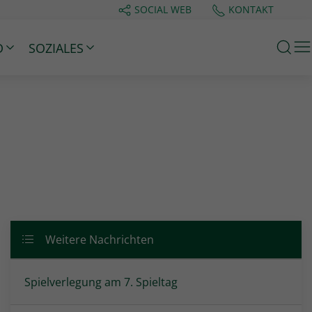
SOCIAL WEB
KONTAKT
M
D
SOZIALES
Weitere Nachrichten
Spielverlegung am 7. Spieltag