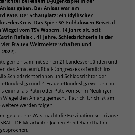
srichter bei einem D-Jugendspiel in der
 Anlass geben. Der Anlass war am
d Pate. Der Schauplatz: ein idyllischer
m-Eder-Kreis. Das Spiel: SG Fuldalöwen Beisetal
 Wiegel vom TSV Wabern, 14 Jahre alt, seit
trin Rafalski, 41 Jahre, Schiedsrichterin in der
n vier Frauen-Weltmeisterschaften und
 2022).
 Pate gemeinsam mit seinen 21 Landesverbänden und
n des Amateurfußball-Kongresses öffentlich ins
lle Schiedsrichterinnen und Schiedsrichter der
auen-Bundesliga und 2. Frauen-Bundesliga werden im
s einmal als Patin oder Pate von Schiri-Neulingen
n Wiegel den Anfang gemacht. Patrick Ittrich ist am
e weitere werden folgen.
gen geblieben? Was macht die Faszination Schiri aus?
SBALL.DE-Mitarbeiter Jochen Breideband hat mit
e gesprochen.