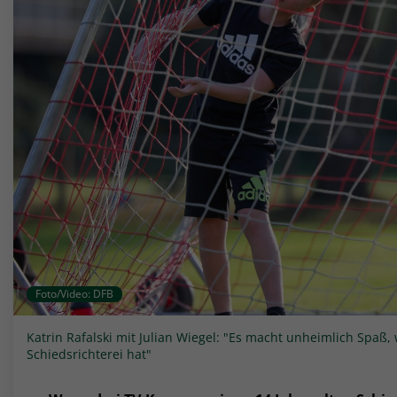
Foto/Video: DFB
Katrin Rafalski mit Julian Wiegel: "Es macht unheimlich Spaß
Schiedsrichterei hat"