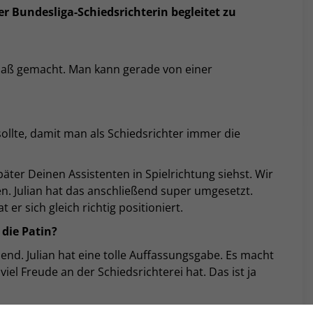
er Bundesliga-Schiedsrichterin begleitet zu
paß gemacht. Man kann gerade von einer
ollte, damit man als Schiedsrichter immer die
päter Deinen Assistenten in Spielrichtung siehst. Wir
n. Julian hat das anschließend super umgesetzt.
er sich gleich richtig positioniert.
 die Patin?
bend. Julian hat eine tolle Auffassungsgabe. Es macht
el Freude an der Schiedsrichterei hat. Das ist ja
urch die öffentliche Aufmerksamkeit etwas