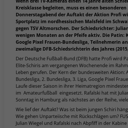
Wenn drei TV-Kameras einen 14 Jahre alten Schied
Kreisklasse begleiten, muss es einen besonderen
Donnerstagabend der Auftakt der Aktion Profi wir
Sportplatz im nordhessischen Malsfeld im Schwal
gegen TSV Altmorschen. Der Schiedsrichter: Julian
wenigen Monaten an der Pfeife aktiv. Die Patin: Ka
Google Pixel Frauen-Bundesliga, Teilnehmerin a
zweimalige DFB-Schiedsrichterin des Jahres (2015,
Der Deutsche Fußball-Bund (DFB) hatte Profi wird
Elite-Schiris am vergangenen Wochenende im Rahme
Leben gerufen. Der Kern der bundesweiten Aktion: A
Bundesliga, 2. Bundesliga, 3. Liga, Google Pixel Fr
Laufe dieser Saison in ihrer Heimatregion mindesten
im Amateurfußball eingesetzt. Rafalski hat mit Julia
Sonntag in Hamburg als nächstes an der Reihe, viel
Wie lief der Auftakt? Was ist beim jungen Schiri hän
Wie gehen Unparteiische mit Rückschlägen um? FUS
Julian Wiegel und Rafalski nach Abpfiff in der Kabin