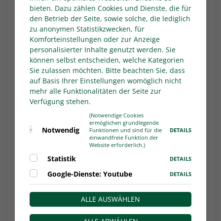
eine für sich entscheiden. Zuletzt musste sich
bieten. Dazu zählen Cookies und Dienste, die für
der KFC bei der zweiten Mannschaft des SC
den Betrieb der Seite, sowie solche, die lediglich
Paderborn 07 geschlagen geben (1:3).
zu anonymen Statistikzwecken, für
"Während der ersten Hälfte waren wir gar nicht
Komforteinstellungen oder zur Anzeige
personalisierter Inhalte genutzt werden. Sie
so richtig auf dem Platz. Unter dem Strich war
können selbst entscheiden, welche Kategorien
es eine bittere Niederlage", meinte Uerdingens
Sie zulassen möchten. Bitte beachten Sie, dass
Trainer René Lewejohann, der gegen die
auf Basis Ihrer Einstellungen womöglich nicht
"Fohlen" auf eine Steigerung hofft. Angreifer
mehr alle Funktionalitäten der Seite zur
Hamadi Al-Ghaddioui fehlt gelbgesperrt.
Verfügung stehen.
Die Gladbacher U 23, die das Hinspiel gegen
(Notwendige Cookies
ermöglichen grundlegende
den KFC 1:0 gewonnen hatte, will eine Woche
Notwendig
DETAILS
Funktionen und sind für die
nach der höchsten Saisonniederlage (0:4 gegen
einwandfreie Funktion der
Website erforderlich.)
die zweite Mannschaft des 1. FC Köln) in die
Statistik
DETAILS
Erfolgsspur zurückkehren und den zweiten
Tabellenplatz verteidigen. Borussia-
Google-Dienste: Youtube
DETAILS
Innenverteidiger Johannes Foss darf wegen
einer Rotsperre nicht eingesetzt werden.
ALLE AUSWÄHLEN
Fortuna Köln - SV Eintracht Hohkeppel