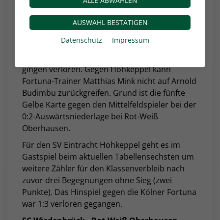
ALLE ABWÄHLEN
Den 13. Dreier in dieser Saison strebt Fortuna
Köln am Samstag, 14 Uhr, im mittelrheinischen
AUSWAHL BESTÄTIGEN
Duell mit Liganeuling SV Eintracht Hohkeppel
Datenschutz
Impressum
an. Seit vier Partien haben die Gastgeber nicht
mehr gewonnen, die jüngsten zwei Spiele
gingen verloren. Gegen Hohkeppel kann
Fortuna-Trainer Matthias Mink nicht auf Arnold
Budimbu zurückgreifen. Grund ist die fünfte
Gelbe Karte gegen den Mittelfeldspieler bei der
0:2-Auswärtsniederlage bei Rot-Weiß
Oberhausen.
Für den SV Eintracht Hohkeppel geht es im
Gastspiel beim aktuellen Tabellensechsten um
weitere Zähler für den Klassenverbleib nach
zuvor drei Begegnungen ohne Sieg (zwei
Punkte). Das Hinspiel gegen die Kölner Fortuna
war 1:3 verloren gegangen.