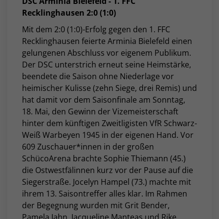
DSC Arminia Bielefeld - 1. FFC
Recklinghausen 2:0 (1:0)
Mit dem 2:0 (1:0)-Erfolg gegen den 1. FFC
Recklinghausen feierte Arminia Bielefeld einen
gelungenen Abschluss vor eigenem Publikum.
Der DSC unterstrich erneut seine Heimstärke,
beendete die Saison ohne Niederlage vor
heimischer Kulisse (zehn Siege, drei Remis) und
hat damit vor dem Saisonfinale am Sonntag,
18. Mai, den Gewinn der Vizemeisterschaft
hinter dem künftigen Zweitligisten VfR Schwarz-
Weiß Warbeyen 1945 in der eigenen Hand. Vor
609 Zuschauer*innen in der großen
SchücoArena brachte Sophie Thiemann (45.)
die Ostwestfälinnen kurz vor der Pause auf die
Siegerstraße. Jocelyn Hampel (73.) machte mit
ihrem 13. Saisontreffer alles klar. Im Rahmen
der Begegnung wurden mit Grit Bender,
Pamela Jahn, Jacqueline Manteas und Rike