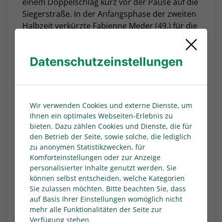
einem Doppelschlag kurz vor der Pause auf die
Siegerstraße. In der Anfangsphase der zweiten
Halbzeit verkürzte Fabienne Meder (49.) für die
Fortuna, zur Wende reichte es aber nicht. Die
eingewechselte Anna Hamers (89.) sorgte für
Datenschutzeinstellungen
die Entscheidung zu Gunsten der Gäste. Die
Kölnerinnen mussten ab der 44. Minute in
Unterzahl spielen, nachdem Anne Hahn wegen
einer Notbremse im eigenen Strafraum die
Wir verwenden Cookies und externe Dienste, um
Rote Karte gesehen hatte.
Ihnen ein optimales Webseiten-Erlebnis zu
SSV Rhade - 1. FC Köln U20 0:0
bieten. Dazu zählen Cookies und Dienste, die für
den Betrieb der Seite, sowie solche, die lediglich
Der SSV Rhade stellte seine gute Form im
zu anonymen Statistikzwecken, für
Saisonendspurt erneut unter Beweis. Beim 0:0
Komforteinstellungen oder zur Anzeige
gegen die U20 des 1. FC Köln blieb das Team
personalisierter Inhalte genutzt werden. Sie
von Trainerin Jacqueline Eckelmann bereits
können selbst entscheiden, welche Kategorien
Sie zulassen möchten. Bitte beachten Sie, dass
zum sechsten Mal nacheinander ungeschlagen.
auf Basis Ihrer Einstellungen womöglich nicht
In dieser Phase holte drei Siege und drei Remis
mehr alle Funktionalitäten der Seite zur
(zwölf Punkte), verbesserte sich auf den
Verfügung stehen.